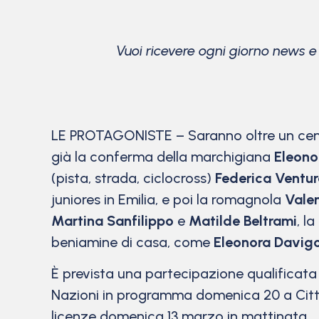
Vuoi ricevere ogni giorno news 
LE PROTAGONISTE – Saranno oltre un centin
già la conferma della marchigiana
Eleono
(pista, strada, ciclocross)
Federica Venture
juniores in Emilia, e poi la romagnola
Vale
Martina Sanfilippo
e
Matilde Beltrami
, l
beniamine di casa, come
Eleonora Davig
È prevista una partecipazione qualificata 
Nazioni in programma domenica 20 a Cittigli
licenze domenica 13 marzo in mattinata.