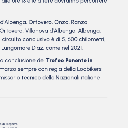
 alle ore 13 e le atlete dovranno percorrere
a d’Albenga, Ortovero, Onzo, Ranzo,
 Ortovero, Villanova d’Albenga, Albenga,
 circuito conclusivo è di 5, 600 chilometri,
in Lungomare Diaz, come nel 2021.
la conclusione del
Trofeo Ponente in
12 marzo sempre con regia della Loabikers.
issario tecnico delle Nazionali italiane
nale di Bergamo