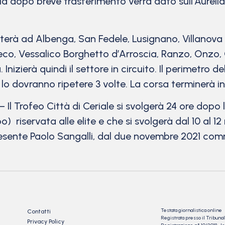
ia dopo breve trasferimento verrà dato sull’Aurelia
siterà ad Albenga, San Fedele, Lusignano, Villanov
Teco, Vessalico Borghetto d’Arroscia, Ranzo, Onzo,
zierà quindi il settore in circuito. Il perimetro del
 lo dovranno ripetere 3 volte. La corsa terminerà 
rofeo Città di Ceriale si svolgerà 24 ore dopo 
) riservata alle elite e che si svolgerà dal 10 al 
presente Paolo Sangalli, dal due novembre 2021 comm
Testata giornalistica online
Contatti
Registrata presso il Tribu
Privacy Policy