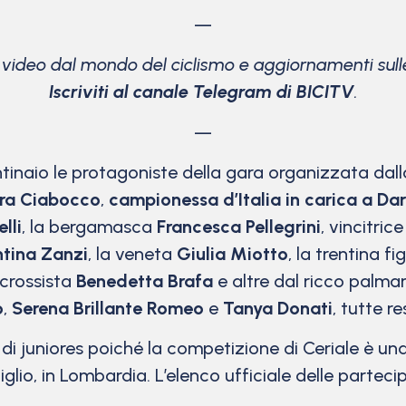
—
e video dal mondo del ciclismo
e aggiornamenti sulle
Iscriviti al canale Telegram di BICITV
.
—
aio le protagoniste della gara organizzata dalla 
ra Ciabocco
,
campionessa d’Italia in carica a Da
lli
, la bergamasca
Francesca Pellegrini
, vincitric
ntina Zanzi
, la veneta
Giulia Miotto
, la trentina fi
a crossista
Benedetta Brafa
e altre dal ricco pal
o
,
Serena Brillante Romeo
e
Tanya Donati
, tutte re
di juniores poiché la competizione di Ceriale è un
o, in Lombardia. L’elenco ufficiale delle partecipa