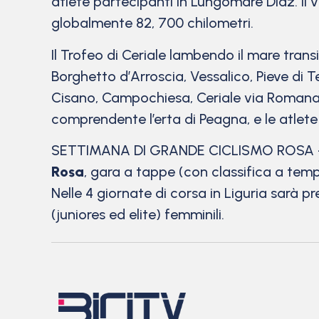
atlete partecipanti in Lungomare Diaz. Il v
globalmente 82, 700 chilometri.
Il Trofeo di Ceriale lambendo il mare tran
Borghetto d’Arroscia, Vessalico, Pieve di 
Cisano, Campochiesa, Ceriale via Romana. Ini
comprendente l’erta di Peagna, e le atlete
SETTIMANA DI GRANDE CICLISMO ROSA – Il T
Rosa
, gara a tappe (con classifica a tempo
Nelle 4 giornate di corsa in Liguria sarà 
(juniores ed elite) femminili.