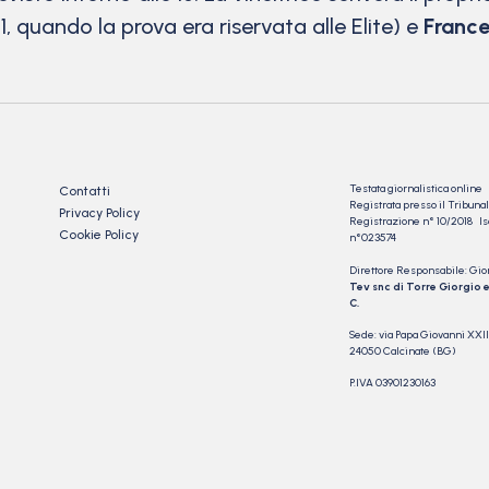
1, quando la prova era riservata alle Elite) e
France
Testata giornalistica online
Contatti
Registrata presso il Tribu
Privacy Policy
Registrazione n° 10/2018 Iscr
Cookie Policy
n°023574
Direttore Responsabile: Gio
Tev snc di Torre Giorgio e
C.
Sede: via Papa Giovanni XXII
24050 Calcinate (BG)
P.IVA 03901230163