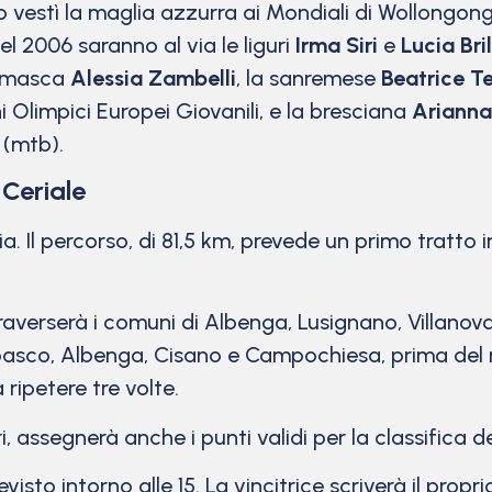
 vestì la maglia azzurra ai Mondiali di Wollongong
nel 2006 saranno al via le liguri
Irma Siri
e
Lucia Br
gamasca
Alessia Zambelli
, la sanremese
Beatrice T
 Olimpici Europei Giovanili, e la bresciana
Arianna
 (mtb).
 Ceriale
a. Il percorso, di 81,5 km, prevede un primo tratto i
raverserà i comuni di Albenga, Lusignano, Villanov
oasco, Albenga, Cisano e Campochiesa, prima del 
 ripetere tre volte.
i, assegnerà anche i punti validi per la classifica
sto intorno alle 15. La vincitrice scriverà il prop