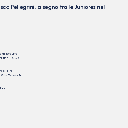
sca Pellegrini,
a segno tra le Juniores nel
nale di Bergamo
itto al R.O.C. al
rgio Torre
 Villa Valerio &
I, 20