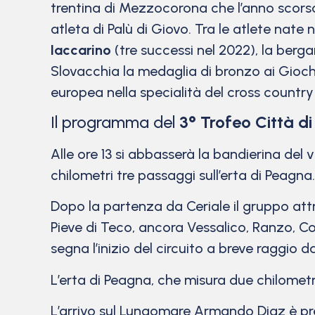
trentina di Mezzocorona che l’anno scorso
atleta di Palù di Giovo. Tra le atlete nate 
Iaccarino
(tre successi nel 2022), la ber
Slovacchia la medaglia di bronzo ai Giochi
europea nella specialità del cross country
Il programma del
3° Trofeo Città di
Alle ore 13 si abbasserà la bandierina del vi
chilometri tre passaggi sull’erta di Peagna.
Dopo la partenza da Ceriale il gruppo att
Pieve di Teco, ancora Vessalico, Ranzo, C
segna l’inizio del circuito a breve raggio da
L’erta di Peagna, che misura due chilometr
L’arrivo sul Lungomare Armando Diaz è previ