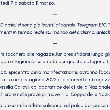
rtedì 7 a sabato 11 marzo.
—
40 amici si sono già iscritti al canale Telegram BICI
menti in tempo reale sul mondo del ciclismo,
unisci
—
ani toccherà alle ragazze Juniores sfidarsi lungo g
ma gara stagionale su strada per questa categoria
(
az, epicentro della manifestazione, avranno l’occas
fatto nella stagione 2022 e le promettenti ragazz
sella Callovi, collaboratrice del ct della Nazional
chierare nelle prove primaverili di Coppa delle Nazio
 presenti, le atlete saliranno sul palco per presenta