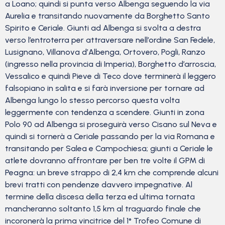
a Loano; quindi si punta verso Albenga seguendo la via
Aurelia e transitando nuovamente da Borghetto Santo
Spirito e Ceriale. Giunti ad Albenga si svolta a destra
verso l’entroterra per attraversare nell’ordine San Fedele,
Lusignano, Villanova d’Albenga, Ortovero, Pogli, Ranzo
(ingresso nella provincia di Imperia), Borghetto d’arroscia,
Vessalico e quindi Pieve di Teco dove terminerà il leggero
falsopiano in salita e si farà inversione per tornare ad
Albenga lungo lo stesso percorso questa volta
leggermente con tendenza a scendere. Giunti in zona
Polo 90 ad Albenga si proseguirà verso Cisano sul Neva e
quindi si tornerà a Ceriale passando per la via Romana e
transitando per Salea e Campochiesa; giunti a Ceriale le
atlete dovranno affrontare per ben tre volte il GPM di
Peagna: un breve strappo di 2,4 km che comprende alcuni
brevi tratti con pendenze davvero impegnative. Al
termine della discesa della terza ed ultima tornata
mancheranno soltanto 1,5 km al traguardo finale che
incoronerà la prima vincitrice del 1° Trofeo Comune di