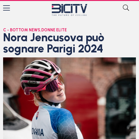
C - BOTTOM NEWS
,
DONNE ELITE
Nora Jencusova può
sognare Parigi 2024