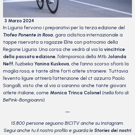
3 Marzo 2024
In Liguria fervono i preparativi per la terza edizione del
Trofeo Ponente in Rosa
, gara ciclistica internazionale a
tappe riservata a ragazze Elite con patrocinio della
Regione Liguria. Una corsa che vedrà al via la
vincitrice
della passata edizione
, l’olimpionica della Mtb
Jolanda
Neff
, l’uzbeka
Yanina Kuskova
, che l’anno scorso sfiorò la
maglia rosa, e tante altre forti atlete straniere. Tuttavia
l’evento ligure attirerà l’attenzione del ct azzurro Paolo
Sangalli, visto che al via ci saranno anche tante giovani
atlete italiane, come
Monica Trinca Colonel
(nella foto di
BePink-Bongioanni).
—
15.800 persone seguono BICITV anche su Instagram.
Segui anche tu il nostro profilo e guarda le
Stories dei nostri