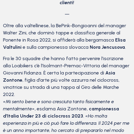
clienti!
—
Oltre alla valtellinese, la BePink-Bongioanni del manager
Walter Zini, che dominò tappe e classifica generale al
Ponente in Rosa 2022, si affiderà alla bergamasca
Elisa
Valtulini
e sulla campionessa slovacca
Nora Jencusova
.
Fra le 30 squadre che hanno fatto pervenire l’iscrizione
alla Loabikers c’è l’Isolmant-Premac-Vittoria del manager
Giovanni Fidanza. È certa la partecipazione di
Asia
Zontone
, figlia d’arte più volte azzurra nel ciclocross,
vincitrice su strada di una tappa al Giro delle Marche
2022.
«Mi sento bene e sono cresciuta tanto fisicamente e
mentalmente»
, esclama Asia Zontone,
campionessa
d’Italia Under 23 di ciclocross 2023
.
«Ho molta
esperienza in più e ciò può fare la differenza. Il 2024 per me
è un anno importante, ho cercato di prepararlo nel modo