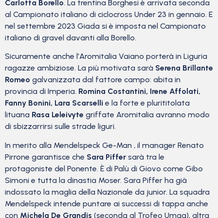
Carlotta Borello
. La trentina Borghesi è arrivata seconda
al Campionato italiano di ciclocross Under 23 in gennaio. E
nel settembre 2023 Giada si è imposta nel Campionato
italiano di gravel davanti alla Borello.
Sicuramente anche l’Aromitalia Vaiano porterà in Liguria
ragazze ambiziose. La più motivata sarà
Serena Brillante
Romeo
galvanizzata dal fattore campo: abita in
provincia di Imperia.
Romina Costantini, Irene Affolati,
Fanny Bonini, Lara Scarselli
e la forte e plurititolata
lituana
Rasa Leleivyte
griffate Aromitalia avranno modo
di sbizzarrirsi sulle strade liguri.
In merito alla Mendelspeck Ge-Man , il manager Renato
Pirrone garantisce che
Sara Piffer
sarà tra le
protagoniste del Ponente. È di Palù di Giovo come Gibo
Simoni e tutta la dinastia Moser. Sara Piffer ha già
indossato la maglia della Nazionale da junior. La squadra
Mendelspeck intende puntare ai successi di tappa anche
con
Michela De Grandis
(seconda al Trofeo Umag), altra