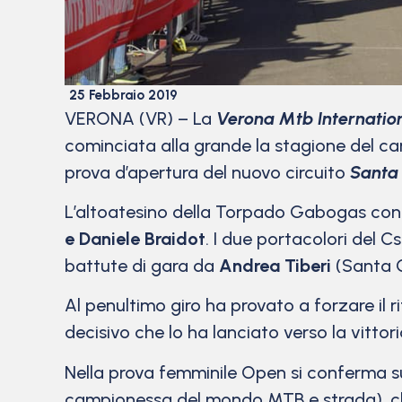
25 Febbraio 2019
VERONA (VR) – La
Verona Mtb Internatio
cominciata alla grande la stagione del c
prova d’apertura del nuovo circuito
Santa 
L’altoatesino della Torpado Gabogas con la
e Daniele Braidot
. I due portacolori del 
battute di gara da
Andrea Tiberi
(Santa 
Al penultimo giro ha provato a forzare il 
decisivo che lo ha lanciato verso la vittori
Nella prova femminile Open si conferma s
campionessa del mondo MTB e strada), che d