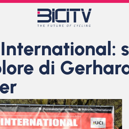
nternational: 
colore di Gerhar
er