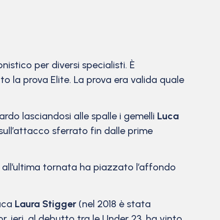
istico per diversi specialisti. È
o la prova Elite. La prova era valida quale
rdo lasciandosi alle spalle i gemelli
Luca
ll’attacco sferrato fin dalle prime
 all’ultima tornata ha piazzato l’affondo
iaca
Laura Stigger
(nel 2018 è stata
ieri, al debutto tra le Under 23, ha vinto