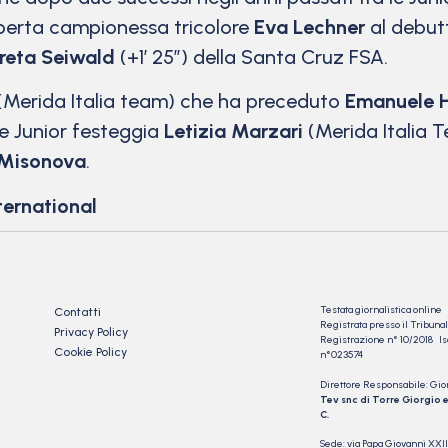
sperta campionessa tricolore
Eva Lechner
al debut
eta Seiwald
(+1′ 25”) della Santa Cruz FSA.
(Merida Italia team) che ha preceduto
Emanuele 
e Junior festeggia
Letizia Marzari
(Merida Italia 
Misonova
.
ternational
Testata giornalistica online
Contatti
Registrata presso il Tribu
Privacy Policy
Registrazione n° 10/2018 Iscr
Cookie Policy
n°023574
Direttore Responsabile: Gio
Tev snc di Torre Giorgio e
C.
Sede: via Papa Giovanni XXII