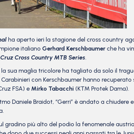
nal
ha aperto ieri la stagione del cross country agon
ampione italiano
Gerhard Kerschbaumer
che ha vint
Cruz Cross Country MTB Series
.
 sua maglia tricolore ha tagliato da solo il tragua
Cs Carabinieri con Kerschbaumer hanno recuperato su
Cruz FSA) e
Mirko Tabacchi
(KTM Protek Dama).
ritmo Daniele Braidot, “Gerri” è andato a chiudere e
a.
ul gradino più alto del podio la fenomenale austr
opo due successi negli anni passati tra le Junior, 