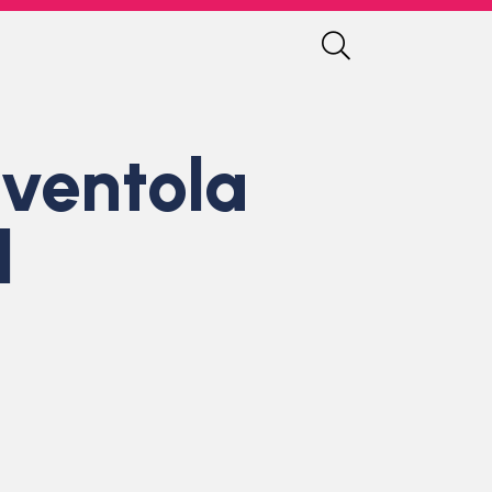
sventola
d