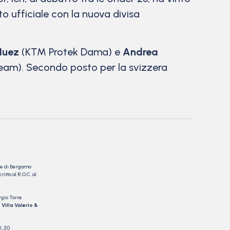
to ufficiale con la nuova divisa
Huez
(KTM Protek Dama) e
Andrea
Team). Secondo posto per la svizzera
nale di Bergamo
itto al R.O.C. al
rgio Torre
 Villa Valerio &
I, 20