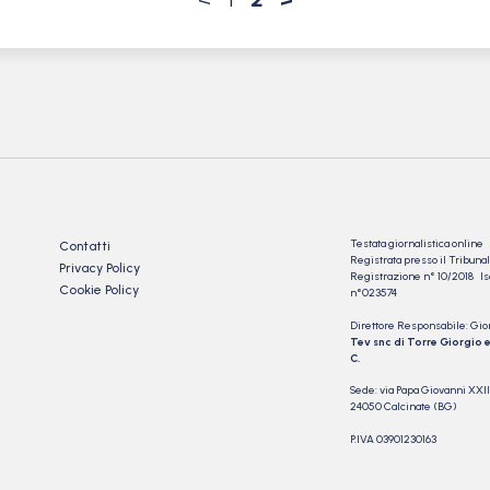
Testata giornalistica online
Contatti
Registrata presso il Tribu
Privacy Policy
Registrazione n° 10/2018 Iscr
Cookie Policy
n°023574
Direttore Responsabile: Gio
Tev snc di Torre Giorgio e
C.
Sede: via Papa Giovanni XXII
24050 Calcinate (BG)
P.IVA 03901230163