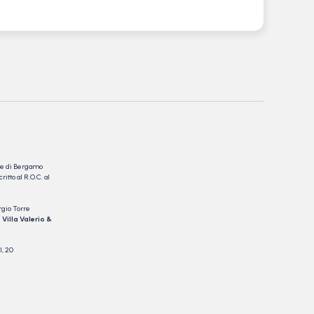
nale di Bergamo
itto al R.O.C. al
rgio Torre
 Villa Valerio &
I, 20