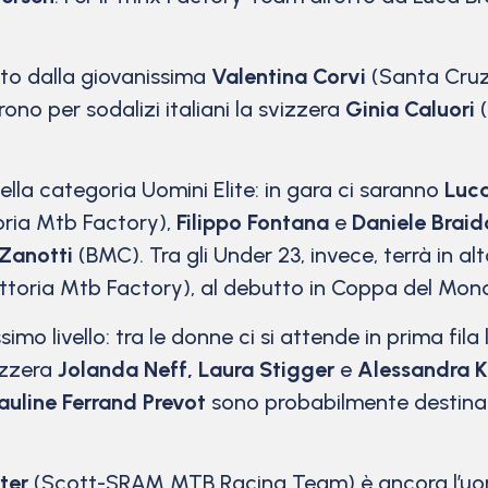
sto dalla giovanissima
Valentina Corvi
(Santa Cruz
no per sodalizi italiani la svizzera
Ginia Caluori
(
ella categoria Uomini Elite: in gara ci saranno
Luc
toria Mtb Factory),
Filippo Fontana
e
Daniele Braid
 Zanotti
(BMC). Tra gli Under 23, invece, terrà in alt
Vittoria Mtb Factory), al debutto in Coppa del Mon
simo livello: tra le donne ci si attende in prima fila
izzera
Jolanda Neff, Laura Stigger
e
Alessandra K
auline Ferrand Prevot
sono probabilmente destinate
ter
(Scott-SRAM MTB Racing Team) è ancora l’uomo 