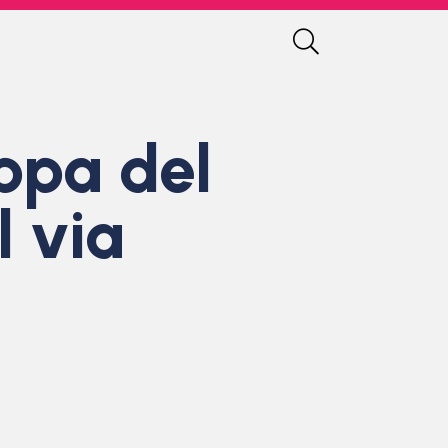
oppa del
l via