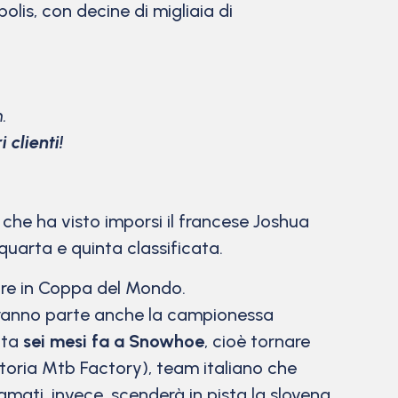
lis, con decine di migliaia di
.
 clienti!
, che ha visto imporsi il francese Joshua
uarta e quinta classificata.
rare in Coppa del Mondo.
nderanno parte anche la campionessa
ata
sei mesi fa a Snowhoe
, cioè tornare
ttoria Mtb Factory), team italiano che
amati, invece, scenderà in pista la slovena