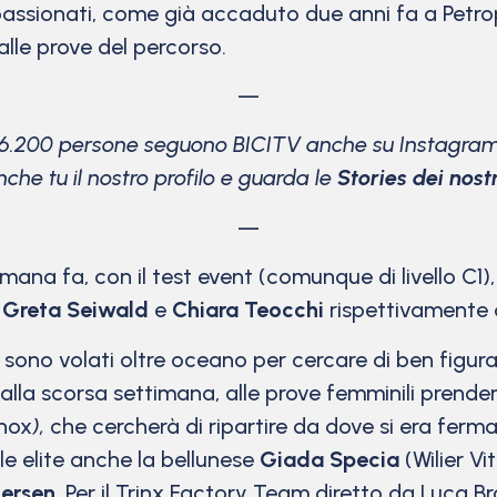
assionati, come già accaduto due anni fa a Petropo
lle prove del percorso.
—
16.200 persone seguono BICITV anche su Instagram
che tu il nostro profilo e guarda le
Stories dei nostri
—
mana fa, con il test event (comunque di livello C1)
n
Greta Seiwald
e
Chiara Teocchi
rispettivamente q
ti sono volati oltre oceano per cercare di ben figu
à dalla scorsa settimana, alle prove femminili pre
hox
)
,
che cercherà di ripartire da dove si era ferm
le elite anche la bellunese
Giada Specia
(Wilier Vi
dersen
. Per il Trinx Factory Team diretto da Luca Br