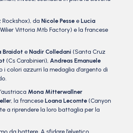
 Rockshox), da
Nicole Pesse
e
Lucia
Wilier Vittoria Mtb Factory) e la francese
a Braidot
e
Nadir Colledani
(Santa Cruz
ot
(Cs Carabinieri),
Andreas Emanuele
o i colori azzurri la medaglia d’argento di
do.
 l’austriaca
Mona Mitterwallner
elle
r, la francese
Loana Lecomte
(Canyon
 a riprendere la loro battaglia per la
da battere. A sfidare l’elvetico