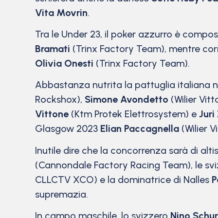
Vita Movrin
.
Tra le Under 23, il poker azzurro è compo
Bramati
(Trinx Factory Team), mentre corro
Olivia Onesti
(Trinx Factory Team).
Abbastanza nutrita la pattuglia italiana n
Rockshox),
Simone Avondetto
(Wilier Vit
Vittone
(Ktm Protek Elettrosystem) e
Juri
Glasgow 2023
Elian Paccagnella
(Wilier 
Inutile dire che la concorrenza sarà di altis
(Cannondale Factory Racing Team), le sv
CLLCTV XCO) e la dominatrice di Nalles
P
supremazia.
In campo maschile, lo svizzero
Nino Schur