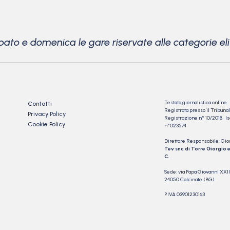
to e domenica le gare riservate alle categorie elit
Testata giornalistica online
Contatti
Registrata presso il Tribu
Privacy Policy
Registrazione n° 10/2018 Iscr
Cookie Policy
n°023574
Direttore Responsabile: Gio
Tev snc di Torre Giorgio e
C.
Sede: via Papa Giovanni XXII
24050 Calcinate (BG)
P.IVA 03901230163