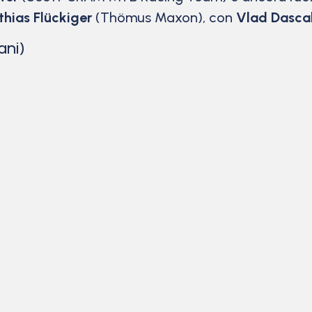
hias Flückiger
(Thömus Maxon), con
Vlad Dasca
ani)