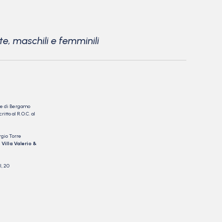
e, maschili e femminili
nale di Bergamo
itto al R.O.C. al
rgio Torre
 Villa Valerio &
I, 20