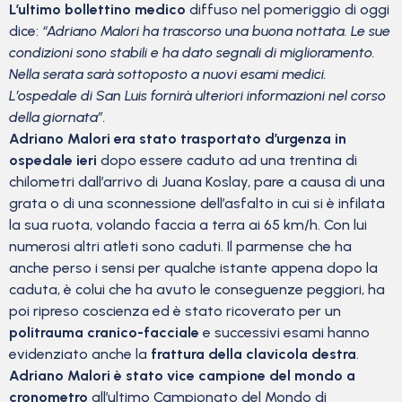
L’ultimo bollettino medico
diffuso nel pomeriggio di oggi
dice:
“Adriano Malori ha trascorso una buona nottata. Le sue
condizioni sono stabili e ha dato segnali di miglioramento.
Nella serata sarà sottoposto a nuovi esami medici.
L’ospedale di San Luis fornirà ulteriori informazioni nel corso
della giornata”.
Adriano Malori era stato trasportato d’urgenza in
ospedale ieri
dopo essere caduto ad una trentina di
chilometri dall’arrivo di Juana Koslay, pare a causa di una
grata o di una sconnessione dell’asfalto in cui si è infilata
la sua ruota, volando faccia a terra ai 65 km/h. Con lui
numerosi altri atleti sono caduti. Il parmense che ha
anche perso i sensi per qualche istante appena dopo la
caduta, è colui che ha avuto le conseguenze peggiori, ha
poi ripreso coscienza ed è stato ricoverato per un
politrauma cranico-facciale
e successivi esami hanno
evidenziato anche la
frattura della clavicola destra
.
Adriano Malori è stato vice campione del mondo a
cronometro
all’ultimo Campionato del Mondo di