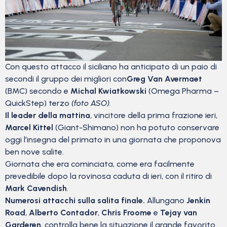
Con questo attacco il siciliano ha anticipato di un paio di
secondi il gruppo dei migliori con
Greg Van Avermaet
(BMC) secondo e
Michal Kwiatkowski
(Omega Pharma –
QuickStep) terzo
(foto ASO)
.
Il leader della mattina
, vincitore della prima frazione ieri,
Marcel Kittel
(Giant-Shimano) non ha potuto conservare
oggi l’insegna del primato in una giornata che proponova
ben nove salite.
Giornata che era cominciata, come era facilmente
prevedibile dopo la rovinosa caduta di ieri, con il ritiro di
Mark Cavendish
.
Numerosi attacchi sulla salita finale.
Allungano
Jenkin
Road
,
Alberto Contador
,
Chris Froome
e
Tejay van
Garderen
, controlla bene la situazione il grande favorito