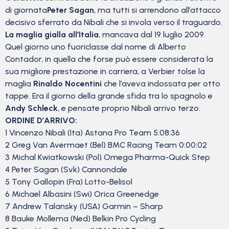
di giornata
Peter Sagan
, ma tutti si arrendono all’attacco
decisivo sferrato da Nibali che si invola verso il traguardo.
La maglia gialla all’Italia
, mancava dal 19 luglio 2009.
Quel giorno uno fuoriclasse dal nome di Alberto
Contador, in quella che forse può essere considerata la
sua migliore prestazione in carriera, a Verbier tolse la
maglia
Rinaldo Nocentini
che l’aveva indossata per otto
tappe. Era il giorno della grande sfida tra lo spagnolo e
Andy Schleck
, e pensate proprio Nibali arrivo terzo.
ORDINE D’ARRIVO:
1 Vincenzo Nibali (Ita) Astana Pro Team 5:08:36
2 Greg Van Avermaet (Bel) BMC Racing Team 0:00:02
3 Michal Kwiatkowski (Pol) Omega Pharma-Quick Step
4 Peter Sagan (Svk) Cannondale
5 Tony Gallopin (Fra) Lotto-Belisol
6 Michael Albasini (Swi) Orica Greenedge
7 Andrew Talansky (USA) Garmin – Sharp
8 Bauke Mollema (Ned) Belkin Pro Cycling