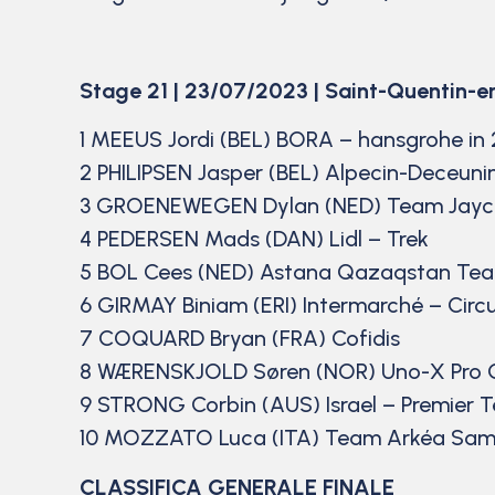
Stage 21 | 23/07/2023 | Saint-Quentin-en
1 MEEUS Jordi (BEL) BORA – hansgrohe in 2
2 PHILIPSEN Jasper (BEL) Alpecin-Deceuni
3 GROENEWEGEN Dylan (NED) Team Jayc
4 PEDERSEN Mads (DAN) Lidl – Trek
5 BOL Cees (NED) Astana Qazaqstan Te
6 GIRMAY Biniam (ERI) Intermarché – Circ
7 COQUARD Bryan (FRA) Cofidis
8 WÆRENSKJOLD Søren (NOR) Uno-X Pro 
9 STRONG Corbin (AUS) Israel – Premier 
10 MOZZATO Luca (ITA) Team Arkéa Sam
CLASSIFICA GENERALE FINALE