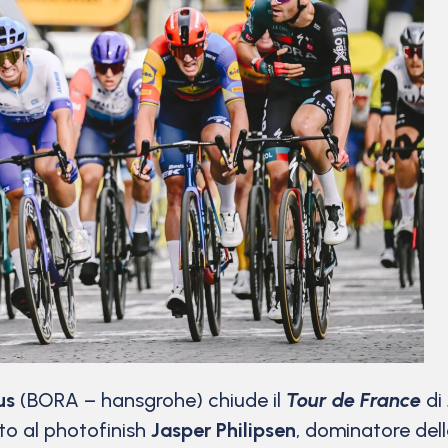
us
(BORA – hansgrohe) chiude il
Tour de France
di 
uto al photofinish
Jasper Philipsen
, dominatore dell