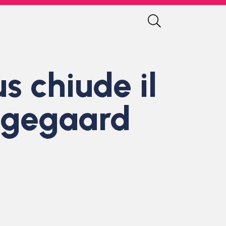
us chiude il
ingegaard