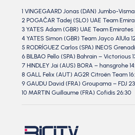
1 VINGEGAARD Jonas (DAN) Jumbo-Visma 
2 POGAČAR Tadej (SLO) UAE Team Emirat
3 YATES Adam (GBR) UAE Team Emirates 
4 YATES Simon (GBR) Team Jayco AlUla 12
5 RODRÍGUEZ Carlos (SPA) INEOS Grenadie
6 BILBAO Pello (SPA) Bahrain – Victorious 1
7 HINDLEY Jai (AUS) BORA – hansgrohe 14
8 GALL Felix (AUT) AG2R Citroën Team 16
9 GAUDU David (FRA) Groupama – FDJ 23
10 MARTIN Guillaume (FRA) Cofidis 26:30