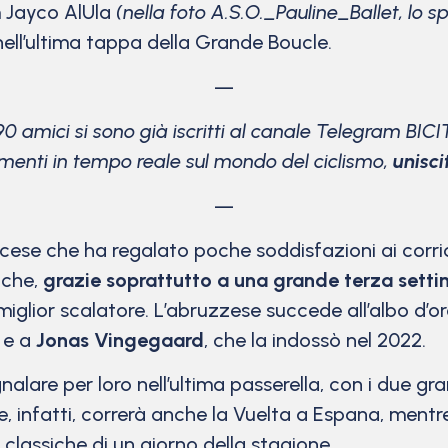
 Jayco AlUla
(nella foto A.S.O._Pauline_Ballet, lo sp
nell’ultima tappa della Grande Boucle.
—
90 amici si sono già iscritti al canale Telegram BICI
menti in tempo reale sul mondo del ciclismo,
unisci
—
cese che ha regalato poche soddisfazioni ai corridor
 che,
grazie soprattutto a una grande terza sett
miglior scalatore. L’abruzzese succede all’albo d’or
) e a
Jonas Vingegaard
, che la indossò nel 2022.
nalare per loro nell’ultima passerella, con i due gr
, infatti, correrà anche la Vuelta a Espana, ment
e classiche di un giorno della stagione.