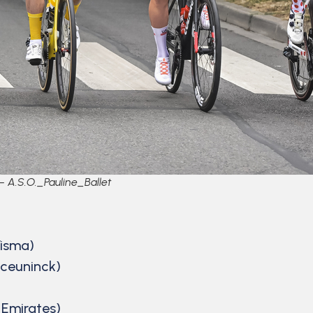
 – A.S.O._Pauline_Ballet
Visma)
eceuninck)
 Emirates)