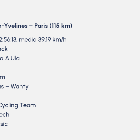
-Yvelines – Paris (115 km)
:56:13, media 39,19 km/h
nck
o AlUla
am
us – Wanty
Cycling Team
Tech
sic