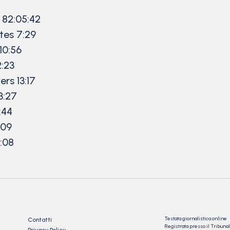
82:05:42
es 7:29
10:56
:23
rs 13:17
3:27
:44
:09
:08
Testata giornalistica online
Contatti
Registrata presso il Tribu
Privacy Policy