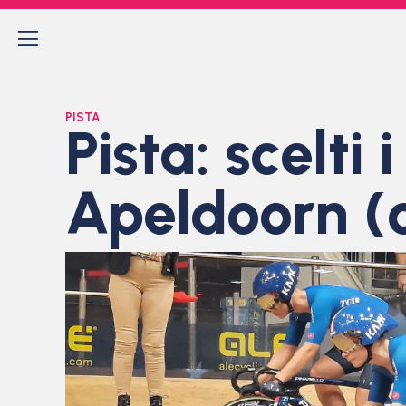
PISTA
Pista: scelti 
Apeldoorn (c