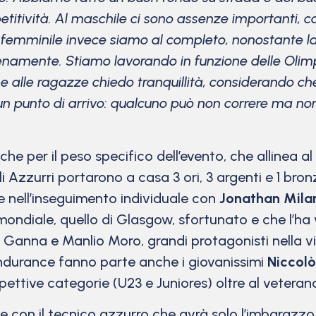
etitività. Al maschile ci sono assenze importanti, 
 Al femminile invece siamo al completo, nonostante 
enamente. Stiamo lavorando in funzione delle Olimpi
 e alle ragazze chiedo tranquillità, considerando c
un punto di arrivo: qualcuno può non correre ma non
 per il peso specifico dell’evento, che allinea al vi
 Azzurri portarono a casa 3 ori, 3 argenti e 1 bronz
e nell’inseguimento individuale con
Jonathan Mila
ndiale, quello di Glasgow, sfortunato e che l’ha v
o Ganna e Manlio Moro, grandi protagonisti nella vit
ndurance fanno parte anche i giovanissimi
Niccolò
pettive categorie (U23 e Juniores) oltre al vetera
con il tecnico azzurro che avrà solo l’imbarazzo d