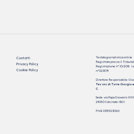
Testata giornalistica online
Contatti
Registrata presso il Tribu
Privacy Policy
Registrazione n° 10/2018 Iscr
Cookie Policy
n°023574
Direttore Responsabile: Gio
Tev snc di Torre Giorgio e
C.
Sede: via Papa Giovanni XXII
24050 Calcinate (BG)
P.IVA 03901230163