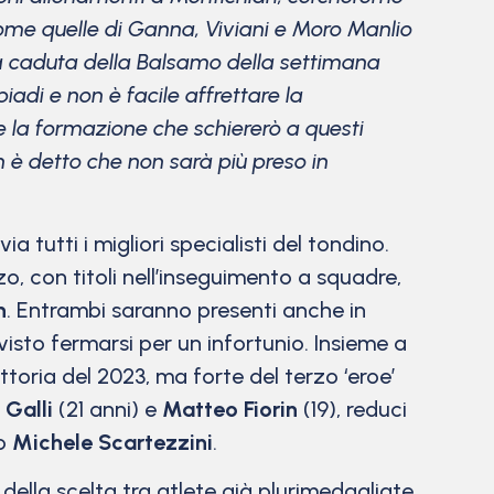
come quelle di Ganna, Viviani e Moro Manlio
la caduta della Balsamo della settimana
adi e non è facile affrettare la
he la formazione che schiererò a questi
 è detto che non sarà più preso in
a tutti i migliori specialisti del tondino.
o, con titoli nell’inseguimento a squadre,
n
. Entrambi saranno presenti anche in
isto fermarsi per un infortunio. Insieme a
toria del 2023, ma forte del terzo ‘eroe’
 Galli
(21 anni) e
Matteo Fiorin
(19), reduci
no
Michele Scartezzini
.
ella scelta tra atlete già plurimedagliate