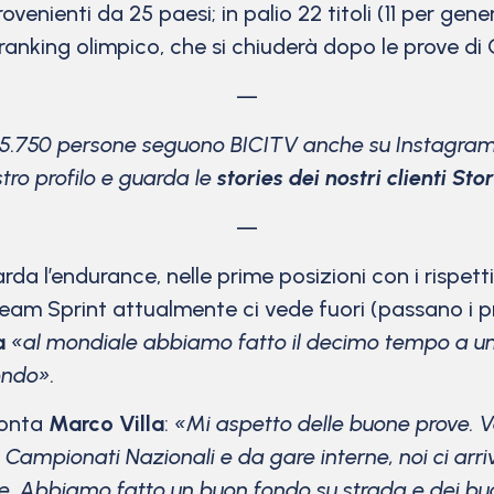
rovenienti da 25 paesi; in palio 22 titoli (11 per g
l ranking olimpico, che si chiuderà dopo le prove d
—
15.750 persone seguono BICITV anche su Instagram
stro profilo e guarda le
stories dei nostri clienti Stor
—
da l’endurance, nelle prime posizioni con i rispetti
el Team Sprint attualmente ci vede fuori (passano i
a
«al mondiale abbiamo fatto il decimo tempo a u
ondo».
conta
Marco Villa
:
«Mi aspetto delle buone prove. 
a Campionati Nazionali e da gare interne, noi ci ar
e. Abbiamo fatto un buon fondo su strada e dei bu