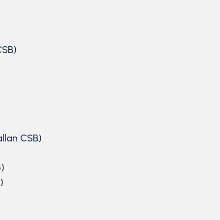
CSB)
llan CSB)
)
)