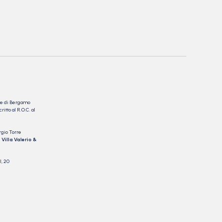
nale di Bergamo
itto al R.O.C. al
rgio Torre
 Villa Valerio &
I, 20