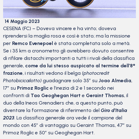
14 Maggio 2023
CESENA (FC) – Doveva vincere e ha vinto; doveva
riprendersi la maglia rosa e così è stato; ma la missione
per
Remco Evenepoel
è stata completata solo a metà.
Se i 35 km a cronometro gli avrebbero dovuto consentire
di rifilare distacchi importanti a tutti i rivali della classifica
generale,
come da lui stesso auspicato al termine dell’8°
frazione
, i risultati vedono il belga
(photocredit
Photobicicailotto)
guadagnare solo 35″ su
Joao Almedia
,
17″ su
Primoz Roglic
e l’inezia di 2 e 1 secondo nei
confronti di
Tao Geoghegan Hart
e
Geraint Thomas
, il
duo della Ineos Grenadiers che, a questo punto, può
diventare la formazione di riferimento del
Giro d’Italia
2023
. La classifica generale ora vede il campione del
mondo con 45″ di vantaggio su Geraint Thomas, 47″ su
Primoz Roglic e 50″ su Geoghegan Hart.