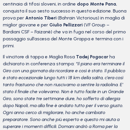
centinaia di tifosi sloveni, in ordine
dopo Monte Pana
,
conquista il suo sesto successo in questa edizione. Buona
prova per
Antonio Tiberi
(Bahrain Victorious) in maglia di
miglior giovane e per
Giulio Pellizzari
(VF Group –
Bardiani CSF – Faizanè) che va in fuga nel corso del primo
passaggio sull’ascesa del Monte Grappa e termina con i
primi.
Il vincitore di tappa e Maglia Rosa
Tadej Pogacar
ha
dichiarato in conferenza stampa:
“Il piano era terminare il
Giro con una giornata da ricordare e così è stato. Il pubblico
è stato eccezionale lungo tutti i 18 km della salita, c’era così
tanto frastuono che non riuscivamo a sentire la radiolina. E’
stato il finale che volevamo. Non è tutto facile in un Grande
Giro, sono state tre settimane dure, ho sofferto di allergia
dopo Napoli, ma alla fine è andato tutto per il verso giusto.
Ogni anno cerco di migliorare, ho anche cambiato
preparatore. Sono anche più esperto e questo mi aiuta a
superare i momenti difficili. Domani andrò a Roma per la