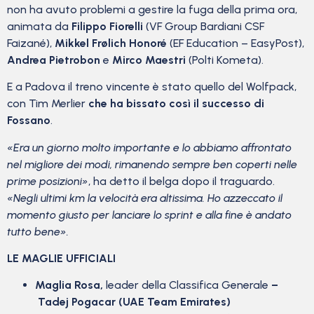
non ha avuto problemi a gestire la fuga della prima ora,
animata da
Filippo Fiorelli
(VF Group Bardiani CSF
Faizané),
Mikkel Frølich Honoré
(EF Education – EasyPost),
Andrea Pietrobon
e
Mirco Maestri
(Polti Kometa).
E a Padova il treno vincente è stato quello del Wolfpack,
con Tim Merlier
che ha bissato così il successo di
Fossano
.
«Era un giorno molto importante e lo abbiamo affrontato
nel migliore dei modi, rimanendo sempre ben coperti nelle
prime posizioni»
, ha detto il belga dopo il traguardo.
«Negli ultimi km la velocità era altissima. Ho azzeccato il
momento giusto per lanciare lo sprint e alla fine è andato
tutto bene».
LE MAGLIE UFFICIALI
Maglia Rosa,
leader della Classifica Generale
–
Tadej Pogacar (UAE Team Emirates)