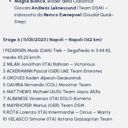
Maglia Bianca,
leader della Classifica
Giovani:
Andreas Leknessund
(Team DSM) –
indossata da
Remco Evenepoel
(Soudal Quick-
Step)
Stage 6 | 11/05/2023 | Napoli – Napoli (162 km)
1 PEDERSEN Mads (DAN) Trek – Segafredo in 3:44:45,
media 43,25 km/h
2 MILAN Jonathan (ITA) Bahrain – Victorious
3 ACKERMANN Pascal (GER) UAE Team Emirates
4 GROVES Kaden Alpecin-Deceuninck
5 GAVIRIA Fernando (COL) Movistar Team
6 MATTHEWS Michael (AUS) Team Jayco AlUla
7 ALBANESE Vincenzo (ITA) EOLO-Kometa
8 MAYRHOFER Marius (GER) Team DSM
9 ROTA Lorenzo (ITA) Intermarché – Circus – Wanty
10 VELASCO Simone (ITA) Astana Qazaqstan Team