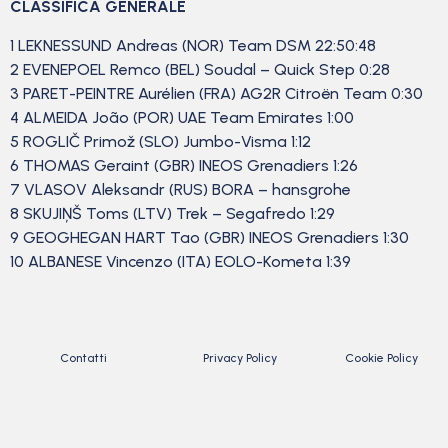
CLASSIFICA GENERALE
1 LEKNESSUND Andreas (NOR) Team DSM 22:50:48
2 EVENEPOEL Remco (BEL) Soudal – Quick Step 0:28
3 PARET-PEINTRE Aurélien (FRA) AG2R Citroën Team 0:30
4 ALMEIDA João (POR) UAE Team Emirates 1:00
5 ROGLIČ Primož (SLO) Jumbo-Visma 1:12
6 THOMAS Geraint (GBR) INEOS Grenadiers 1:26
7 VLASOV Aleksandr (RUS) BORA – hansgrohe
8 SKUJIŅŠ Toms (LTV) Trek – Segafredo 1:29
9 GEOGHEGAN HART Tao (GBR) INEOS Grenadiers 1:30
10 ALBANESE Vincenzo (ITA) EOLO-Kometa 1:39
Contatti
Privacy Policy
Cookie Policy