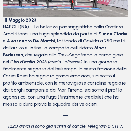
11 Maggio 2023
NAPOLI (NA) – Le bellezze paesaggistiche della Costiera
Amalfitana, una fuga splendida da parte di
Simon Clarke
e
Alessandro De Marchi
, l’affondo di Gaviria a 250 metri
dall’arrivo e, infine, la zampata dell’iridato
Mads
Pedersen
, che regala alla Trek-Segafredo la prima gioia
nel
Giro d’Italia 2023
(credit LaPresse)
. In una giornata
finalmente segnata dal beltempo, la sesta frazione della
Corsa Rosa ha regalato grandi emozioni, sia sotto il
profilo ambientale, con le meravigliose cartoline regalate
dai borghi campani e dal Mar Tirreno, sia sotto il profilo
agonistico, con una fuga (finalmente credibile) che ha
messo a dura prova le squadre dei velocisti.
—
1220 amici si sono già iscritti al canale Telegram BICITV.