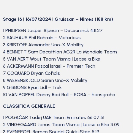
Stage 16 | 16/07/2024 | Gruissan – Nîmes (188 km)
1 PHILIPSEN Jasper Alpecin – Deceuninck 4:11:27
2 BAUHAUS Phil Bahrain – Victorious
3 KRISTOFF Alexander Uno-X Mobility
4 BENNETT Sam Decathlon AG2R La Mondiale Team
5 VAN AERT Wout Team Visma | Lease a Bike
6 ACKERMANN Pascal Israel – Premier Tech
7 COQUARD Bryan Cofidis
8 WÆRENSKJOLD Søren Uno-X Mobility
9 GIBBONS Ryan Lidl – Trek
10 VAN POPPEL Danny Red Bull – BORA – hansgrohe
CLASSIFICA GENERALE
1 POGAČAR Tadej UAE Team Emirates 66:07:51
2 VINGEGAARD Jonas Team Visma | Lease a Bike 3:09
3 EVENEPOEL Remco Soudal Quick-Step 5:19