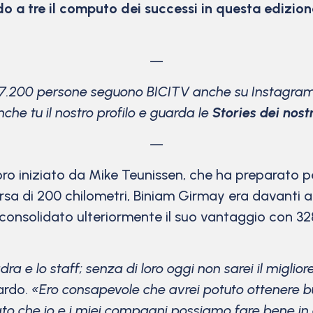
o a tre il computo dei successi in questa edizio
—
17.200 persone seguono BICITV anche su Instagram
che tu il nostro profilo e guarda le
Stories dei nostri
—
lavoro iniziato da Mike Teunissen, che ha preparato
 corsa di 200 chilometri, Biniam Girmay era davanti 
consolidato ulteriormente il suo vantaggio con 328 p
ra e lo staff; senza di loro oggi non sarei il miglio
ardo.
«Ero consapevole che avrei potuto ottenere bu
o che io e i miei compagni possiamo fare bene in qua