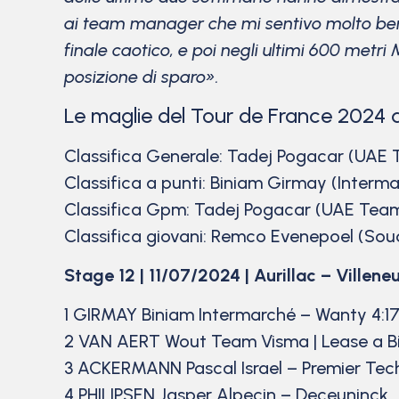
ai team manager che mi sentivo molto bene
finale caotico, e poi negli ultimi 600 metr
posizione di sparo».
Le maglie del Tour de France 2024 
Classifica Generale: Tadej Pogacar (UAE
Classifica a punti: Biniam Girmay (Interm
Classifica Gpm: Tadej Pogacar (UAE Team
Classifica giovani: Remco Evenepoel (Sou
Stage 12 | 11/07/2024 | Aurillac – Villen
1 GIRMAY Biniam Intermarché – Wanty 4:17
2 VAN AERT Wout Team Visma | Lease a B
3 ACKERMANN Pascal Israel – Premier Tec
4 PHILIPSEN Jasper Alpecin – Deceuninck