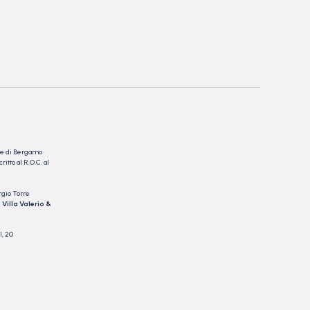
nale di Bergamo
itto al R.O.C. al
rgio Torre
 Villa Valerio &
I, 20