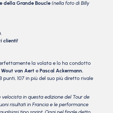
ne della Grande Boucle
(nella foto di Billy
.
 clienti!
 perfettamente la volata e lo ha condotto
a
Wout van Aert
e
Pascal Ackermann.
unti, 107 in più del suo più diretto rivale
re velocista in questa edizione del Tour de
oni risultati in Francia e le performance
lsiasi tipo sprint. Oggi nel finale detto