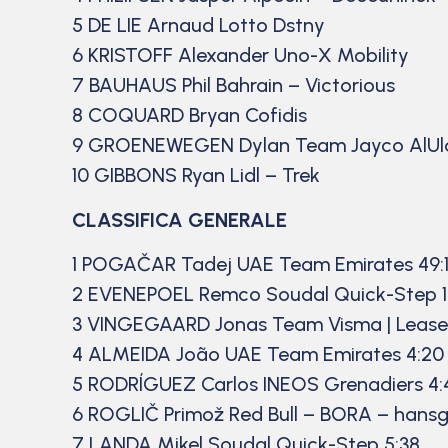
5 DE LIE Arnaud Lotto Dstny
6 KRISTOFF Alexander Uno-X Mobility
7 BAUHAUS Phil Bahrain – Victorious
8 COQUARD Bryan Cofidis
9 GROENEWEGEN Dylan Team Jayco AlUl
10 GIBBONS Ryan Lidl – Trek
CLASSIFICA GENERALE
1 POGAČAR Tadej UAE Team Emirates 49:1
2 EVENEPOEL Remco Soudal Quick-Step 1
3 VINGEGAARD Jonas Team Visma | Lease a
4 ALMEIDA João UAE Team Emirates 4:20
5 RODRÍGUEZ Carlos INEOS Grenadiers 4:
6 ROGLIČ Primož Red Bull – BORA – hansg
7 LANDA Mikel Soudal Quick-Step 5:38