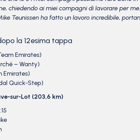
, chiedendo ai miei compagni di lavorare per me. S
i Mike Teunissen ha fatto un lavoro incredibile, por
dopo la 12esima tappa
 Team Emirates)
arché – Wanty)
 Emirates)
dal Quick-Step)
euve-sur-Lot (203,6 km)
:15
ike
h