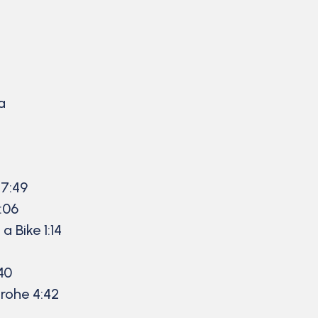
a
7:49
:06
 Bike 1:14
40
rohe 4:42