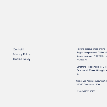
Testata giornalistica online
Contatti
Registrata presso il Tribu
Privacy Policy
Registrazione n° 10/2018 Iscr
Cookie Policy
n°023574
Direttore Responsabile: Gio
Tev snc di Torre Giorgio e
C.
Sede: via Papa Giovanni XXII
24050 Calcinate (BG)
P.IVA 03901230163