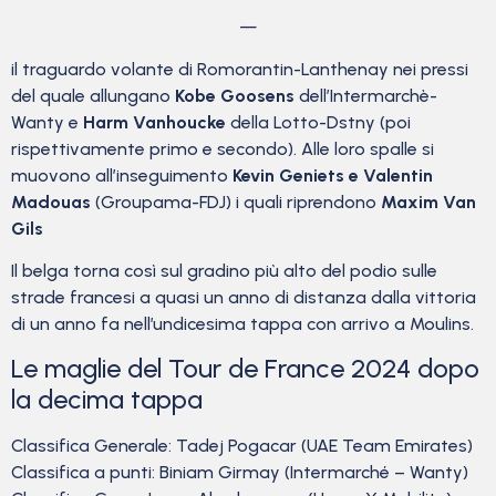
—
il traguardo volante di Romorantin-Lanthenay nei pressi
del quale allungano
Kobe Goosens
dell’Intermarchè-
Wanty e
Harm Vanhoucke
della Lotto-Dstny (poi
rispettivamente primo e secondo). Alle loro spalle si
muovono all’inseguimento
Kevin Geniets e Valentin
Madouas
(Groupama-FDJ) i quali riprendono
Maxim Van
Gils
Il belga torna così sul gradino più alto del podio sulle
strade francesi a quasi un anno di distanza dalla vittoria
di un anno fa nell’undicesima tappa con arrivo a Moulins.
Le maglie del Tour de France 2024 dopo
la decima tappa
Classifica Generale: Tadej Pogacar (UAE Team Emirates)
Classifica a punti: Biniam Girmay (Intermarché – Wanty)