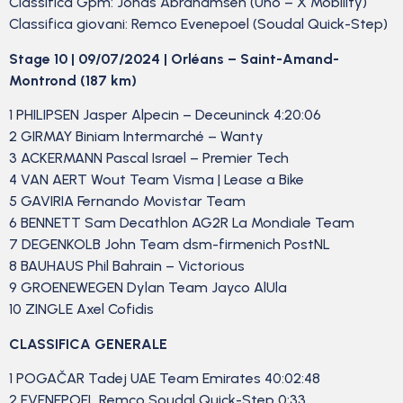
Classifica Gpm: Jonas Abrahamsen (Uno – X Mobility)
Classifica giovani: Remco Evenepoel (Soudal Quick-Step)
Stage 10 | 09/07/2024 | Orléans – Saint-Amand-
Montrond (187 km)
1 PHILIPSEN Jasper Alpecin – Deceuninck 4:20:06
2 GIRMAY Biniam Intermarché – Wanty
3 ACKERMANN Pascal Israel – Premier Tech
4 VAN AERT Wout Team Visma | Lease a Bike
5 GAVIRIA Fernando Movistar Team
6 BENNETT Sam Decathlon AG2R La Mondiale Team
7 DEGENKOLB John Team dsm-firmenich PostNL
8 BAUHAUS Phil Bahrain – Victorious
9 GROENEWEGEN Dylan Team Jayco AlUla
10 ZINGLE Axel Cofidis
CLASSIFICA GENERALE
1 POGAČAR Tadej UAE Team Emirates 40:02:48
2 EVENEPOEL Remco Soudal Quick-Step 0:33