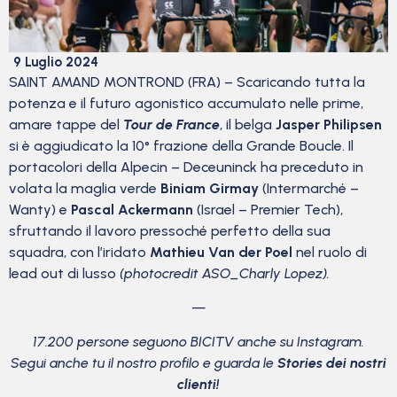
9 Luglio 2024
SAINT AMAND MONTROND (FRA) – Scaricando tutta la
potenza e il futuro agonistico accumulato nelle prime,
amare tappe del
Tour de France
, il belga
Jasper Philipsen
si è aggiudicato la 10° frazione della Grande Boucle. Il
portacolori della Alpecin – Deceuninck ha preceduto in
volata la maglia verde
Biniam Girmay
(Intermarché –
Wanty) e
Pascal Ackermann
(Israel – Premier Tech),
sfruttando il lavoro pressoché perfetto della sua
squadra, con l’iridato
Mathieu Van der Poel
nel ruolo di
lead out di lusso
(photocredit ASO_Charly Lopez).
—
17.200 persone seguono BICITV anche su Instagram.
Segui anche tu il nostro profilo e guarda le
Stories dei nostri
clienti!