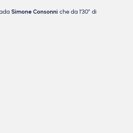
trada
Simone Consonni
che da 1’30” di