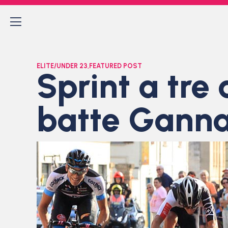
ELITE/UNDER 23
,
FEATURED POST
Sprint a tre
batte Ganna