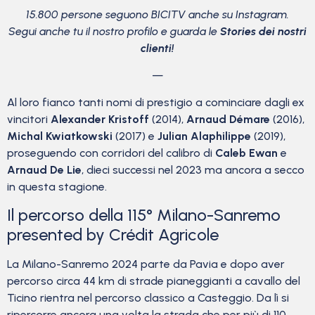
15.800 persone seguono BICITV anche su Instagram.
Segui anche tu il nostro profilo e guarda le
Stories dei nostri
clienti!
—
Al loro fianco tanti nomi di prestigio a cominciare dagli ex
vincitori
Alexander Kristoff
(2014),
Arnaud Démare
(2016),
Michal Kwiatkowski
(2017) e
Julian Alaphilippe
(2019),
proseguendo con corridori del calibro di
Caleb Ewan
e
Arnaud De Lie
, dieci successi nel 2023 ma ancora a secco
in questa stagione.
Il percorso della 115° Milano-Sanremo
presented by Crédit Agricole
La Milano-Sanremo 2024 parte da Pavia e dopo aver
percorso circa 44 km di strade pianeggianti a cavallo del
Ticino rientra nel percorso classico a Casteggio. Da lì si
ripercorre ancora una volta la strada che per più di 110