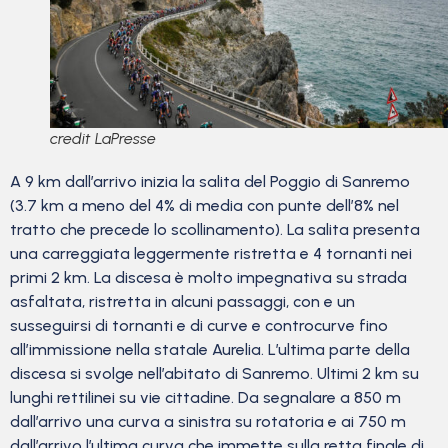
credit LaPresse
A 9 km dall’arrivo inizia la salita del Poggio di Sanremo
(3.7 km a meno del 4% di media con punte dell’8% nel
tratto che precede lo scollinamento). La salita presenta
una carreggiata leggermente ristretta e 4 tornanti nei
primi 2 km. La discesa è molto impegnativa su strada
asfaltata, ristretta in alcuni passaggi, con e un
susseguirsi di tornanti e di curve e controcurve fino
all’immissione nella statale Aurelia. L’ultima parte della
discesa si svolge nell’abitato di Sanremo. Ultimi 2 km su
lunghi rettilinei su vie cittadine. Da segnalare a 850 m
dall’arrivo una curva a sinistra su rotatoria e ai 750 m
dall’arrivo l’ultima curva che immette sulla retta finale di