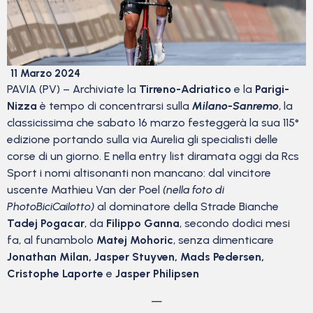
11 Marzo 2024
PAVIA (PV) – Archiviate la
Tirreno-Adriatico
e la
Parigi-
Nizza
è tempo di concentrarsi sulla
Milano-Sanremo
, la
classicissima che sabato 16 marzo festeggerà la sua 115°
edizione portando sulla via Aurelia gli specialisti delle
corse di un giorno. E nella entry list diramata oggi da Rcs
Sport i nomi altisonanti non mancano: dal vincitore
uscente Mathieu Van der Poel
(nella foto di
PhotoBiciCailotto)
al dominatore della Strade Bianche
Tadej Pogacar
, da
Filippo Ganna
, secondo dodici mesi
fa, al funambolo
Matej Mohoric
, senza dimenticare
Jonathan Milan, Jasper Stuyven, Mads Pedersen,
Cristophe Laporte
e
Jasper Philipsen
—