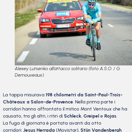
Alexey Lutsenko all’attacco solitario (foto A.S.O. / G.
Demouveaux)
La tappa misurava
198 chilometri da Saint-Paul-Trois-
Châteaux a Salon-de-Provence
. Nella prima parte i
corridori hanno affrontato il mitico Mont Ventoux che ha
causato, tra gli altri, i ritiri di
Schleck
,
Greipel
e
Rojas
.
La fuga di giornata è portata avanti da otto
corridori:
Jesus Herrada
(Movistar),
Stijn Vandenbergh