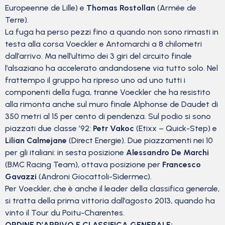
Europeenne de Lille) e
Thomas Rostollan
(Armée de
Terre).
La fuga ha perso pezzi fino a quando non sono rimasti in
testa alla corsa Voeckler e Antomarchi a 8 chilometri
dall’arrivo. Ma nell’ultimo dei 3 giri del circuito finale
l’alsaziano ha accelerato andandosene via tutto solo. Nel
frattempo il gruppo ha ripreso uno ad uno tutti i
componenti della fuga, tranne Voeckler che ha resistito
alla rimonta anche sul muro finale Alphonse de Daudet di
350 metri al 15 per cento di pendenza. Sul podio si sono
piazzati due classe ’92:
Petr Vakoc
(Etixx – Quick-Step) e
Lilian Calmejane
(Direct Energie). Due piazzamenti nei 10
per gli italiani: in sesta posizione
Alessandro De Marchi
(BMC Racing Team), ottava posizione per
Francesco
Gavazzi
(Androni Giocattoli-Sidermec).
Per Voeckler, che è anche il leader della classifica generale,
si tratta della prima vittoria dall’agosto 2013, quando ha
vinto il Tour du Poitu-Charentes.
ORDINE D’ARRIVO E CLASSIFICA GENERALE: