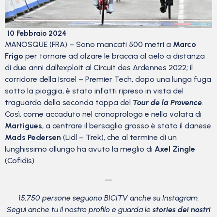
10 Febbraio 2024
MANOSQUE (FRA) – Sono mancati 500 metri a
Marco
Frigo
per tornare ad alzare le braccia al cielo a distanza
di due anni dall’exploit al Circuit des Ardennes 2022; il
corridore della Israel – Premier Tech, dopo una lunga fuga
sotto la pioggia, è stato infatti ripreso in vista del
traguardo della seconda tappa del
Tour de la Provence
.
Così, come accaduto nel cronoprologo e nella volata di
Martigues
, a centrare il bersaglio grosso è stato il danese
Mads Pedersen
(Lidl – Trek), che al termine di un
lunghissimo allungo ha avuto la meglio di
Axel Zingle
(Cofidis).
—
15.750 persone seguono BICITV anche su Instagram.
Segui anche tu il nostro profilo e guarda le
stories dei nostri