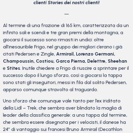
clienti Stories dei nostri clienti!
—
Al termine di una frazione di 165 km, caratterizzata da un
infinito sali e scendi e tre gran premi della montagna, a
giocarsi il successo sono rimasti in undici: oltre
all’inesauribile Frigo, nel gruppo dei migliori c’erano i già
citati Pedersen e Zingle,
Armirail, Lorenzo Germani,
Champoussin, Costiou, Garca Pierna, Delettre, Sheehan
e
Stites
. Inutile chiedere a Frigo di riuscire a sprintare per il
successo dopo il lungo sforzo, così a giocarsi la tappa
sono stati gli inseguitori, messi in fila dal solito Pedersen,
apparso comunque stravolto al traguardo.
Uno sforzo che comunque vale tanto per l’ex iriditato
della Lidl – Trek, che sembra aver blindato la maglia di
leader della classifica generale: a una tappa dal termine,
che sembra essere disegnata per i velocisti, il danese ha
24″ di vantaggio sui francesi Bruno Armirail (Decathlon