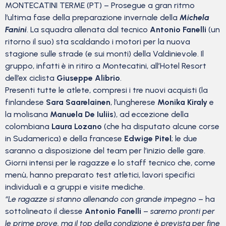
MONTECATINI TERME (PT) – Prosegue a gran ritmo
l’ultima fase della preparazione invernale della
Michela
Fanini
. La squadra allenata dal tecnico
Antonio Fanelli
(un
ritorno il suo) sta scaldando i motori per la nuova
stagione sulle strade (e sui monti) della Valdinievole. Il
gruppo, infatti è in ritiro a Montecatini, all’Hotel Resort
dell’ex ciclista
Giuseppe Alibrio
.
Presenti tutte le atlete, compresi i tre nuovi acquisti (la
finlandese
Sara Saarelainen
, l’ungherese
Monika Kiraly
e
la molisana
Manuela De Iuliis
), ad eccezione della
colombiana
Laura Lozano
(che ha disputato alcune corse
in Sudamerica) e della francese
Edwige Pitel
; le due
saranno a disposizione del team per l’inizio delle gare.
Giorni intensi per le ragazze e lo staff tecnico che, come
menù, hanno preparato test atletici, lavori specifici
individuali e a gruppi e visite mediche.
“Le ragazze si stanno allenando con grande impegno
– ha
sottolineato il diesse
Antonio Fanelli
–
saremo pronti per
le prime prove, ma il top della condizione è prevista per fine