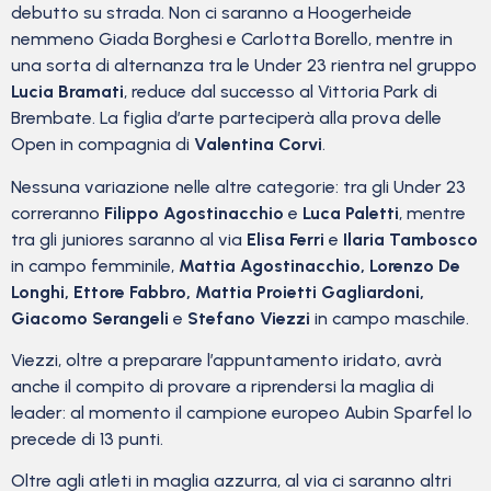
debutto su strada. Non ci saranno a Hoogerheide
nemmeno Giada Borghesi e Carlotta Borello, mentre in
una sorta di alternanza tra le Under 23 rientra nel gruppo
Lucia Bramati
, reduce dal successo al Vittoria Park di
Brembate. La figlia d’arte parteciperà alla prova delle
Open in compagnia di
Valentina Corvi
.
Nessuna variazione nelle altre categorie: tra gli Under 23
correranno
Filippo Agostinacchio
e
Luca Paletti
, mentre
tra gli juniores saranno al via
Elisa Ferri
e
Ilaria Tambosco
in campo femminile,
Mattia Agostinacchio, Lorenzo De
Longhi, Ettore Fabbro, Mattia Proietti Gagliardoni,
Giacomo Serangeli
e
Stefano Viezzi
in campo maschile.
Viezzi, oltre a preparare l’appuntamento iridato, avrà
anche il compito di provare a riprendersi la maglia di
leader: al momento il campione europeo Aubin Sparfel lo
precede di 13 punti.
Oltre agli atleti in maglia azzurra, al via ci saranno altri