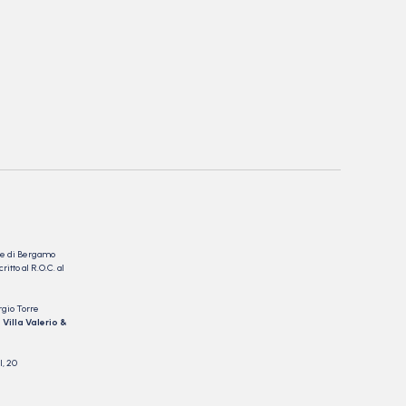
nale di Bergamo
itto al R.O.C. al
rgio Torre
 Villa Valerio &
I, 20