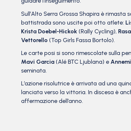
guidare l’inseguimento.
Sull’Alto Serra Grossa Shapira è rimasta s
battistrada sono uscite poi otto atlete:
Li
Krista Doebel-Hickok
(Rally Cycling),
Rasa
Vettorello
(Top Girls Fassa Bortolo).
Le carte posi si sono rimescolate sulla p
Mavi Garcia
(Alé BTC Ljublana) e
Annemi
seminata.
L’azione risolutrice è arrivata ad una quind
lanciata verso la vittoria. In discesa è an
affermazione dell’anno.