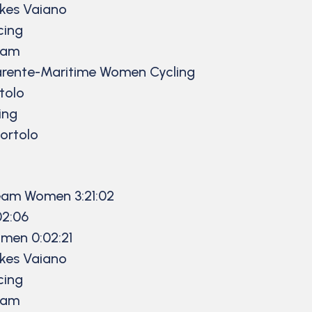
ikes Vaiano
cing
eam
arente-Maritime Women Cycling
rtolo
ing
Bortolo
Team Women 3:21:02
02:06
omen 0:02:21
ikes Vaiano
cing
eam