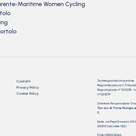
arente-Maritime Women Cycling
rtolo
ing
Bortolo
Testata giornalistica online
Contatti
Registrata presso il Tribu
Privacy Policy
Registrazione n° 10/2018 Iscr
Cookie Policy
n°023574
Direttore Responsabile: Gio
Tev snc di Torre Giorgio e
C.
Sede: via Papa Giovanni XXII
24050 Calcinate (BG)
P.IVA 03901230163