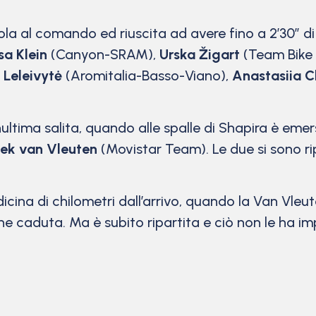
ola al comando ed riuscita ad avere fino a 2’30” di
sa Klein
(Canyon-SRAM),
Urska Žigart
(Team Bike
 Leleivytė
(Aromitalia-Basso-Viano),
Anastasiia C
enultima salita, quando alle spalle di Shapira è e
ek van Vleuten
(Movistar Team). Le due si sono rip
icina di chilometri dall’arrivo, quando la Van Vleut
che caduta. Ma è subito ripartita e ciò non le ha i