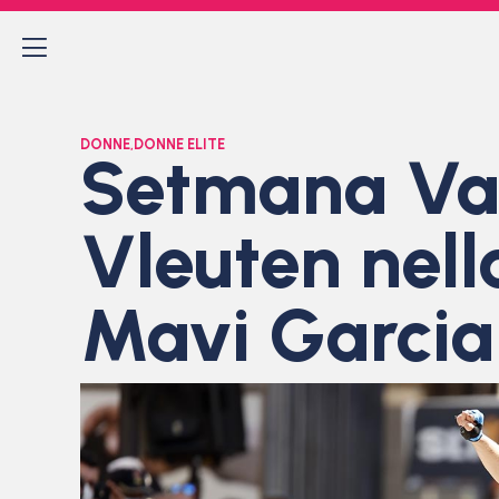
DONNE
,
DONNE ELITE
Setmana Val
Vleuten nel
Mavi Garcia