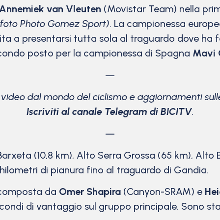
Annemiek van Vleuten
(Movistar Team) nella pri
(foto Photo Gomez Sport)
. La campionessa europea 
ta a presentarsi tutta sola al traguardo dove ha f
Secondo posto per la campionessa di Spagna
Mavi 
—
e video dal mondo del ciclismo
e aggiornamenti sulle
Iscriviti al canale Telegram di BICITV
.
—
arxeta (10,8 km), Alto Serra Grossa (65 km), Alto B
hilometri di pianura fino al traguardo di Gandia.
a composta da
Omer Shapira
(Canyon-SRAM) e
Hei
econdi di vantaggio sul gruppo principale. Sono s