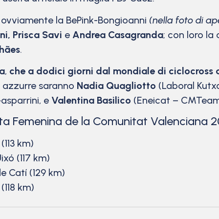
à ovviamente la BePink-Bongioanni
(nella foto di ap
ni, Prisca Savi
e
Andrea Casagranda
; con loro l
hães
.
a
,
che a dodici giorni dal mondiale di ciclocross
ue azzurre saranno
Nadia Quagliotto
(Laboral Kutxa
asparrini, e
Valentina Basilico
(Eneicat – CMTeam
lta Femenina de la Comunitat Valenciana 
(113 km)
Uixó (117 km)
e Catí (129 km)
(118 km)