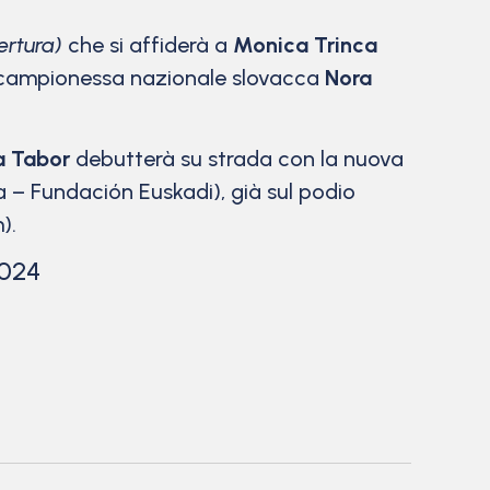
ertura)
che si affiderà a
Monica Trinca
a campionessa nazionale slovacca
Nora
 a Tabor
debutterà su strada con la nuova
 – Fundación Euskadi), già sul podio
).
2024