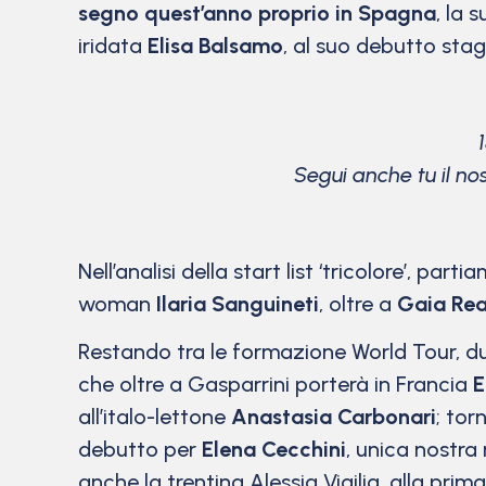
segno quest’anno proprio in Spagna
, la 
iridata
Elisa Balsamo
, al suo debutto stag
Segui anche tu il no
Nell’analisi della start list ‘tricolore’, p
woman
Ilaria Sanguineti
, oltre a
Gaia Rea
Restando tra le formazione World Tour, due
che oltre a Gasparrini porterà in Francia
E
all’italo-lettone
Anastasia Carbonari
; to
debutto per
Elena Cecchini
, unica nostra
anche la trentina Alessia Vigilia, alla prim