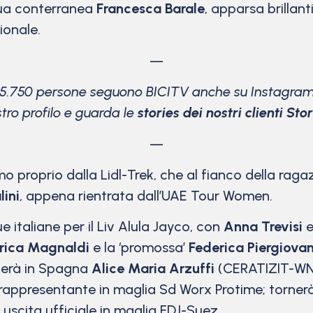
sua conterranea
Francesca Barale
, apparsa brillan
ionale.
—
15.750 persone seguono BICITV anche su Instagram
stro profilo e guarda le
stories dei nostri clienti Stor
—
artiamo proprio dalla Lidl-Trek, che al fianco della r
lini
, appena rientrata dall’UAE Tour Women.
 italiane per il Liv Alula Jayco, con
Anna Trevisi
rica Magnaldi
e la ‘promossa’
Federica Piergiovan
rnerà in Spagna
Alice Maria Arzuffi
(CERATIZIT-WNT 
 rappresentante in maglia Sd Worx Protime; tornerà
a uscita ufficiale in maglia FDJ-Suez.