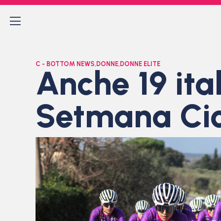
C - BOTTOM NEWS
,
DONNE
,
DONNE ELITE
Anche 19 ita
Setmana Cic