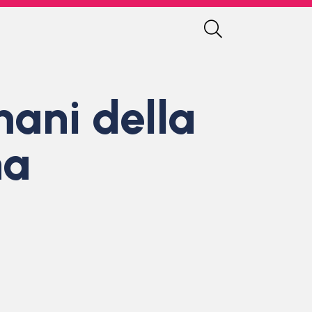
mani della
na