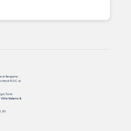
nale di Bergamo
itto al R.O.C. al
rgio Torre
 Villa Valerio &
I, 20