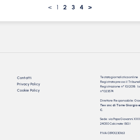
<
1
2
3
4
>
Testata giornalistica online
Contatti
Registrata presso il Tribu
Privacy Policy
Registrazione n° 10/2018 Iscr
Cookie Policy
n°023574
Direttore Responsabile: Gio
Tev snc di Torre Giorgio e
C.
Sede: via Papa Giovanni XXII
24050 Calcinate (BG)
P.IVA 03901230163