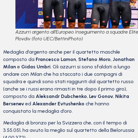
Azzurri argento all’Europeo Inseguimento a squadre Elite
Plovdiv (foto UEC/BettiniPhoto)
Medaglia d’argento anche per il quartetto maschile
composto da
Francesco Lamon
,
Stefano Moro
,
Jonathan
Milan
e
Gidas Umbri
. Gli azzurri si sono sfaldati a lungo
andare con Milan che ha staccato i due compagni di
squadra e quindi sono stati raggiunti dal quartetto russo
(anche se i russi erano rimasti in tre dopo il primo giro),
composto da
Aleksandr Dubchenko
,
Lev Gonov
,
Nikita
Bersenev
ed
Alexander Evtushenko
che hanno
conquistato la medaglia d’oro.
Medaglia di bronzo per la Svizzera che, con il tempo di
3.55.051, ha avuto la meglio sul quartetto della Bielorussia
(4.00.372).