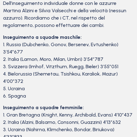
Dell’inseguimento individuale donne con le azzurre
Martina Alzini e Silvia Valsecchi e della velocità (nessun
azzurro). Ricordiamo che i CT, nel rispetto del
regolamento, possono effettuare dei cambi.
Inseguimento a squadre maschile:
1. Russia (Dubchenko, Gonov, Bersenev, Evtushenko)
3’54″677
2. Italia (Lamon, Moro, Milan, Umbri) 3’54″787
3. Svizzera (Imhof, Vitzthum, Ruegg, Bieler) 3’55″051
4. Bielorussia (Shemetau, Tsishkou, Karaliok, Mazur)
4’00″372
5. Ucraina
6. Spagna
Inseguimento a squadre femminile:
1. Gran Bretagna (Knight, Kenny, Archibald, Evans) 4’10″437
2. Italia (Alzini, Balsamo, Consonni, Guazzini) 4’13″632
3. Ucraina (Nahirna, Klimchenko, Bondar, Biriukova)
4’33″833