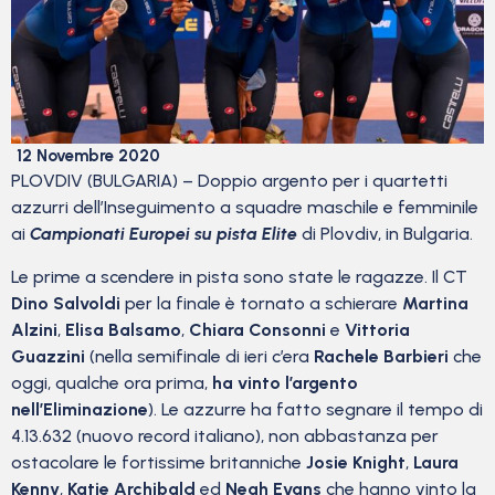
12 Novembre 2020
PLOVDIV (BULGARIA) – Doppio argento per i quartetti
azzurri dell’Inseguimento a squadre maschile e femminile
ai
Campionati Europei su pista Elite
di Plovdiv, in Bulgaria.
Le prime a scendere in pista sono state le ragazze. Il CT
Dino Salvoldi
per la finale è tornato a schierare
Martina
Alzini
,
Elisa Balsamo
,
Chiara Consonni
e
Vittoria
Guazzini
(nella semifinale di ieri c’era
Rachele Barbieri
che
oggi, qualche ora prima,
ha vinto l’argento
nell’Eliminazione
). Le azzurre ha fatto segnare il tempo di
4.13.632 (nuovo record italiano), non abbastanza per
ostacolare le fortissime britanniche
Josie Knight
,
Laura
Kenny
,
Katie Archibald
ed
Neah Evans
che hanno vinto la