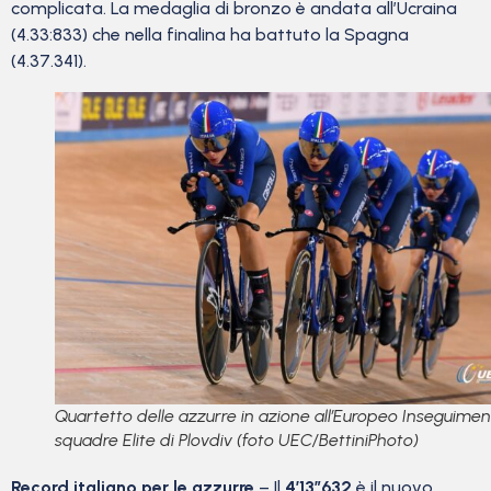
complicata. La medaglia di bronzo è andata all’Ucraina
(4.33:833) che nella finalina ha battuto la Spagna
(4.37.341).
Quartetto delle azzurre in azione all’Europeo Inseguimen
squadre Elite di Plovdiv (foto UEC/BettiniPhoto)
Record italiano per le azzurre
– Il
4’13″632
è il nuovo