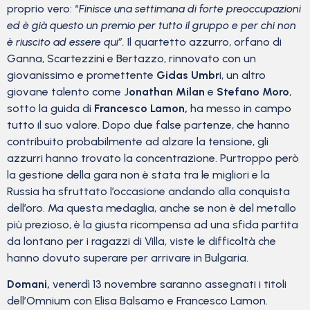
proprio vero: “
Finisce una settimana di forte preoccupazioni
ed è già questo un premio per tutto il gruppo e per chi non
è riuscito ad essere qui”.
Il quartetto azzurro, orfano di
Ganna, Scartezzini e Bertazzo, rinnovato con un
giovanissimo e promettente
Gidas Umbr
i, un altro
giovane talento come J
onathan Milan
e
Stefano Moro
,
sotto la guida di
Francesco Lamon,
ha messo in campo
tutto il suo valore. Dopo due false partenze, che hanno
contribuito probabilmente ad alzare la tensione, gli
azzurri hanno trovato la concentrazione. Purtroppo però
la gestione della gara non è stata tra le migliori e la
Russia ha sfruttato l’occasione andando alla conquista
dell’oro. Ma questa medaglia, anche se non è del metallo
più prezioso, è la giusta ricompensa ad una sfida partita
da lontano per i ragazzi di Villa, viste le difficoltà che
hanno dovuto superare per arrivare in Bulgaria.
Domani,
venerdì 13 novembre saranno assegnati i titoli
dell’Omnium con Elisa Balsamo e Francesco Lamon.