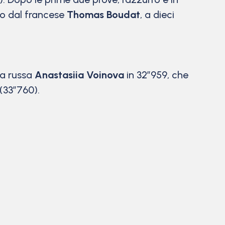
to dal francese
Thomas Boudat
, a dieci
 la russa
Anastasiia Voinova
in 32”959, che
(33”760).