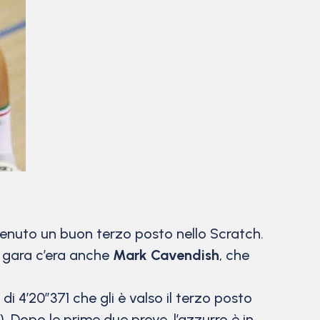
tenuto un buon terzo posto nello Scratch.
In gara c’era anche
Mark Cavendish
, che
 4’20”371 che gli è valso il terzo posto
). Dopo le prime due prove, l’azzurro è in