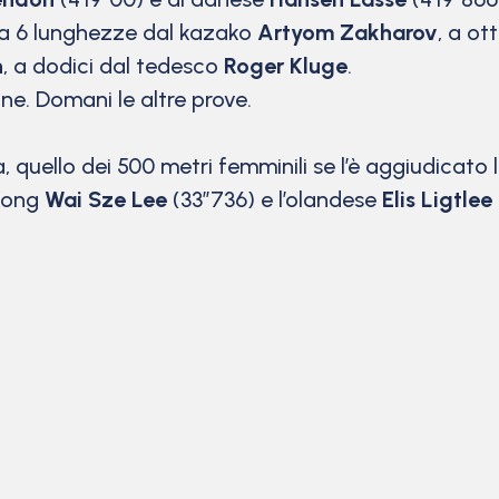
o a 6 lunghezze dal kazako
Artyom
Zakharov
, a ot
n
, a dodici dal tedesco
Roger Kluge
.
one. Domani le altre prove.
a, quello dei 500 metri femminili se l’è aggiudicato
 Kong
Wai Sze Lee
(33”736) e l’olandese
Elis Ligtlee