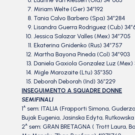
Miriam Welte (Ger) 34”192
Tania Calvo Barbero (Spa) 34”284
Lisandra Guerra Rodriguez (Cub) 34”
Jessica Salazar Valles (Mex) 34”705
Ekaterina Gnidenko (Rus) 34”757
Martha Bayona Pineda (Col) 34”903
Daniela Gaxiola Gonzalez Luz (Mex) 
Migle Marozaite (Ltu) 35”350
Deborah Deborah (Ind) 36”229
INSEGUIMENTO A SQUADRE DONNE
SEMIFINALI
1^ sem: ITALIA (Frapporti Simona, Guderzo
Bujak Eugenia, Jasinska Edyta, Rutkowska 
2^ sem: GRAN BRETAGNA ( Trott Laura, Bark