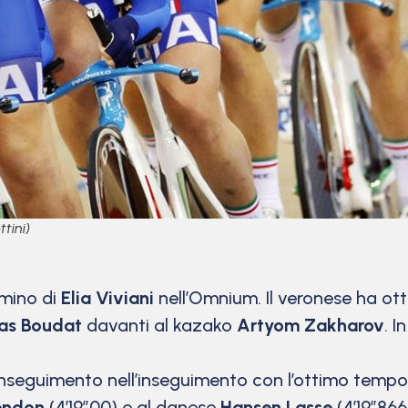
tini)
mmino di
Elia Viviani
nell’Omnium. Il veronese ha ot
as Boudat
davanti al kazako
Artyom Zakharov
. 
nseguimento nell’inseguimento con l’ottimo tempo di
endon
(4’19”00) e al danese
Hansen Lasse
(4’19”866