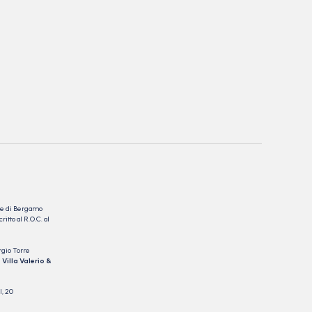
nale di Bergamo
itto al R.O.C. al
rgio Torre
 Villa Valerio &
I, 20