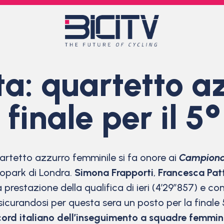
ta: quartetto a
finale per il 5
tetto azzurro femminile si fa onore ai
Campionat
elopark di Londra.
Simona Frapporti
,
Francesca Pat
restazione della qualifica di ieri (4’29″857) e con
icurandosi per questa sera un posto per la finale 5°
cord italiano dell’inseguimento a squadre femmin