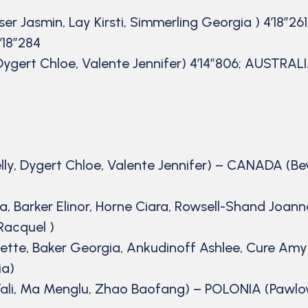
er Jasmin, Lay Kirsti, Simmerling Georgia ) 4’18”
’18”284
 Dygert Chloe, Valente Jennifer) 4’14”806; AUSTRA
y, Dygert Chloe, Valente Jennifer) – CANADA (Bever
 Barker Elinor, Horne Ciara, Rowsell-Shand Joan
Racquel )
e, Baker Georgia, Ankudinoff Ashlee, Cure Amy)
ia)
Yali, Ma Menglu, Zhao Baofang) – POLONIA (Pawlow