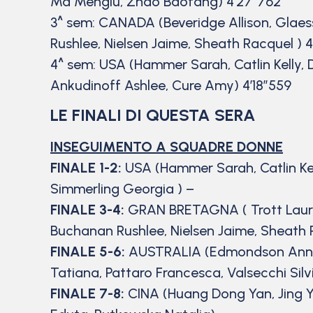
Ma Menglu, Zhao Baofang) 4’27”762
3^ sem: CANADA (Beveridge Allison, Glaess
Rushlee, Nielsen Jaime, Sheath Racquel ) 4
4^ sem: USA (Hammer Sarah, Catlin Kelly,
Ankudinoff Ashlee, Cure Amy) 4’18”559
LE FINALI DI QUESTA SERA
INSEGUIMENTO A SQUADRE DONNE
FINALE 1-2:
USA (Hammer Sarah, Catlin Kell
Simmerling Georgia ) –
FINALE 3-4:
GRAN BRETAGNA ( Trott Laura,
Buchanan Rushlee, Nielsen Jaime, Sheath 
FINALE 5-6:
AUSTRALIA (Edmondson Annett
Tatiana, Pattaro Francesca, Valsecchi Silv
FINALE 7-8:
CINA (Huang Dong Yan, Jing 