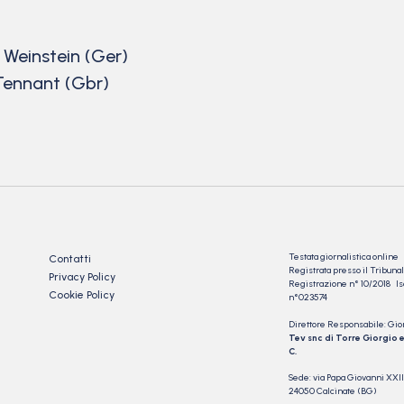
 Weinstein (Ger)
Tennant (Gbr)
Testata giornalistica online
Contatti
Registrata presso il Tribu
Privacy Policy
Registrazione n° 10/2018 Iscr
Cookie Policy
n°023574
Direttore Responsabile: Gio
Tev snc di Torre Giorgio e
C.
Sede: via Papa Giovanni XXII
24050 Calcinate (BG)