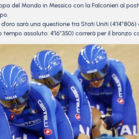
pa del Mondo in Messico con la Falconieri al posto
ipo.
d’oro sarà una questione tra Stati Uniti (4’14”806)
 tempo assoluto: 4’16”350) correrà per il bronzo c