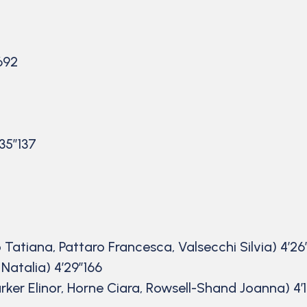
692
35”137
 Tatiana, Pattaro Francesca, Valsecchi Silvia) 4’
Natalia) 4’29”166
er Elinor, Horne Ciara, Rowsell-Shand Joanna) 4’1