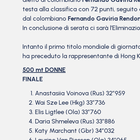
testa alla classifica con 72 punti, seguit
dal colombiano
Fernando Gaviria Rendo
In conclusione di serata ci sarà l’Eliminazi
Intanto il primo titolo mondiale di giornat
ha preceduto la rappresentante di Hong
500 mt DONNE
FINALE
Anastasiia Voinova (Rus) 32”959
Wai Sze Lee (Hkg) 33”736
Elis Ligtlee (Ola) 33”760
Daria Shmeleva (Rus) 33”886
Katy Marchant (Gbr) 34”032
Laurine Van Riessen (Ola) 34”065