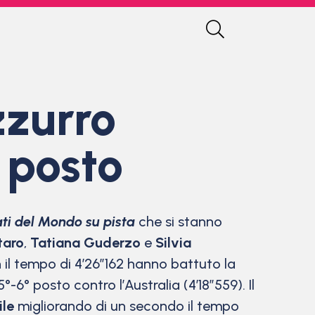
zzurro
° posto
i del Mondo su pista
che si stanno
taro
,
Tatiana Guderzo
e
Silvia
 il tempo di 4’26″162 hanno battuto la
-6° posto contro l’Australia (4’18”559). Il
ile
migliorando di un secondo il tempo