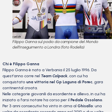
Filippo Ganna sul podio da campione del Mondo
dell’Inseguimento a Londra (foto Rodella)
Chi è Filippo Ganna
Filippo Ganna è nato a Verbania il 25 luglio 1996. Da
quest’anno corre nel
Team Colpack
, con cui ha
conquistato
una vittoria nel Gp Laguna di Porec
, gara
continental croata.
Nelle categorie giovanili da esordiente e allievo, in cui ha
iniziato a farsi notare ha corso per il
Pedale Ossolano
.
Per 3 anni consecutivi ha vinto in cima al
Ghisallo
: una
volta da esordiente secondo anno nel 2010 e due volte