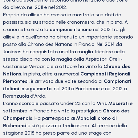
da allievo, nel 2011 e nel 2012.
Proprio da allievo ha messo in mostra le sue doti da
passista, sia su strada nelle cronometro, che in pista. A
cronometro è stato
campione italiano
nel 2012 tra gli
allievi e in quell’anno ha ottenuto un importante secondo
posto alla Chrono des Nations in Francia. Nel 2014 da
Juniores ha conquistato un’altra maglia tricolore nella
stessa disciplina con la maglia della Aspiratori Otelli-
Castanese Verbania e a ottobre ha vinto la
Chrono des
Nations
. In pista, oltre a numerosi
Campionati Regionali
Piemontesi
, è arrivato due volte secondo ai
Campionati
italiani inseguimento
, nel 2011 a Pordenone e nel 2012 a
Fiorenzuola d’Arda.
L’anno scorso è passato Under 23 con la
Viris Maserati
e
settembre in Francia ha vinto la prestigiosa
Chrono des
Champenois
. Ha partecipato ai
Mondiali crono di
Richmond
e si è piazzato tredicesimo. Al termine della
stagione 2015 ha preso parte ad uno stage con