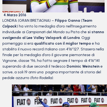
4 Marzo 2016
LONDRA (GRAN BRETAGNA) –
Filippo Ganna
(
Team
Colpack
) ha vinto la medaglia d’oro nell’Inseguimento
individuale ai
Campionati del Mondo
su Pista che
si stanno
svolgendo al Lee Valley Velopark di Londra
. Oggi
pomeriggio si era
qualificato con il miglior tempo
e ha
stabilito il nuovo record italiano con 4’16″127. Stasera nella
finale per la medaglia d’oro il giovane piemontese di
Vignone, classe ’96, ha fatto segnare il tempo di 4’16″141
superando di due secondi il tedesco
Dominic Weinstein
e
scrive, a soli 19 anni una pagina importante di storia del
pedale azzurro
(foto Rodella)
.