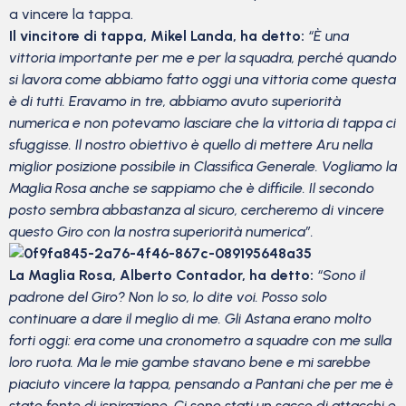
a vincere la tappa.
Il vincitore di tappa, Mikel Landa, ha detto:
“È una
vittoria importante per me e per la squadra, perché quando
si lavora come abbiamo fatto oggi una vittoria come questa
è di tutti. Eravamo in tre, abbiamo avuto superiorità
numerica e non potevamo lasciare che la vittoria di tappa ci
sfuggisse. Il nostro obiettivo è quello di mettere Aru nella
miglior posizione possibile in Classifica Generale. Vogliamo la
Maglia Rosa anche se sappiamo che è difficile. Il secondo
posto sembra abbastanza al sicuro, cercheremo di vincere
questo Giro con la nostra superiorità numerica”.
La Maglia Rosa, Alberto Contador, ha detto:
“Sono il
padrone del Giro? Non lo so, lo dite voi. Posso solo
continuare a dare il meglio di me. Gli Astana erano molto
forti oggi: era come una cronometro a squadre con me sulla
loro ruota. Ma le mie gambe stavano bene e mi sarebbe
piaciuto vincere la tappa, pensando a Pantani che per me è
stato fonte di ispirazione. Ci sono stati un sacco di attacchi e