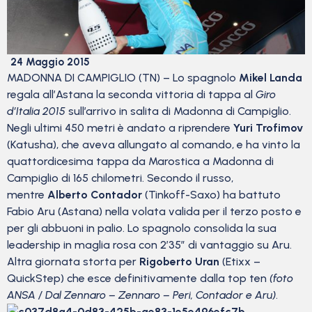
24 Maggio 2015
MADONNA DI CAMPIGLIO (TN) – Lo spagnolo
Mikel Landa
regala all’Astana la seconda vittoria di tappa al
Giro
d’Italia 2015
sull’arrivo in salita di Madonna di Campiglio.
Negli ultimi 450 metri è andato a riprendere
Yuri Trofimov
(Katusha), che aveva allungato al comando, e ha vinto la
quattordicesima tappa da Marostica a Madonna di
Campiglio di 165 chilometri. Secondo il russo,
mentre
Alberto Contador
(Tinkoff-Saxo) ha battuto
Fabio Aru (Astana) nella volata valida per il terzo posto e
per gli abbuoni in palio. Lo spagnolo consolida la sua
leadership in maglia rosa con 2’35” di vantaggio su Aru.
Altra giornata storta per
Rigoberto Uran
(Etixx –
QuickStep) che esce definitivamente dalla top ten
(foto
ANSA / Dal Zennaro – Zennaro – Peri, Contador e Aru)
.