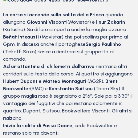
La corsa si accende sulla salita della Fricca
quando
allungano
Giovanni Visconti
(Movistar) e
Ilnur Zakarin
(Katusha). Su di loro si riporta anche la maglia azzurra
Beñat Intxausti
(Movistar) che poi scollina per primo al
Gpm. In discesa anche il portoghese
Sergio Paulinho
(Tinkoff-Saxo) riesce a rientrare sul gruppetto al
comando.
Ad un’ottantina di chilometri dall’arrivo
rientrano altri
corridori sulla testa della corsa. Ai quattro si aggiungono
Hubert Dupont
e
Matteo Montaguti
(AG2R),
Brent
Bookwalter
(BMC) e
Kanstantin Suitsou
(Team Sky). Il
gruppo maglia rosa è segnalato a 2’16”. Sale poi a 3’30” il
vantaggio dei fuggitivi che poi restano solamente in
quattro: Dupont, Siutsou, Bookwaltere Visconti. Gli altri si
rialzano.
Inizia la salita di Passo Daone
, cede Bookwalter e
restano solo tre davanti.