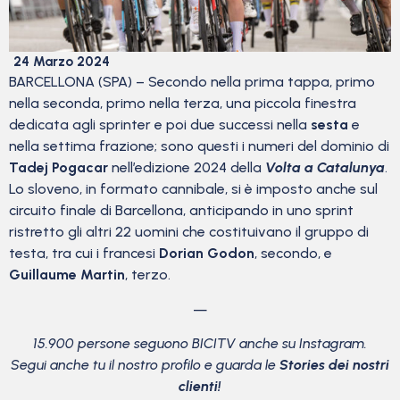
24 Marzo 2024
BARCELLONA (SPA) – Secondo nella prima tappa, primo
nella seconda, primo nella terza, una piccola finestra
dedicata agli sprinter e poi due successi nella
sesta
e
nella settima frazione; sono questi i numeri del dominio di
Tadej Pogacar
nell’edizione 2024 della
Volta a Catalunya
.
Lo sloveno, in formato cannibale, si è imposto anche sul
circuito finale di Barcellona, anticipando in uno sprint
ristretto gli altri 22 uomini che costituivano il gruppo di
testa, tra cui i francesi
Dorian Godon
, secondo, e
Guillaume Martin
, terzo.
—
15.900 persone seguono BICITV anche su Instagram.
Segui anche tu il nostro profilo e guarda le
Stories dei nostri
clienti!