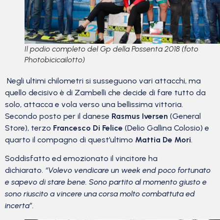
Il podio completo del Gp della Possenta 2018 (foto
Photobicicailotto)
Negli ultimi chilometri si susseguono vari attacchi, ma
quello decisivo è di Zambelli che decide di fare tutto da
solo, attacca e vola verso una bellissima vittoria.
Secondo posto per il danese
Rasmus Iversen
(General
Store), terzo
Francesco Di Felice
(Delio Gallina Colosio) e
quarto il compagno di quest’ultimo
Mattia De Mori
.
Soddisfatto ed emozionato il vincitore ha
dichiarato.
“Volevo vendicare un week end poco fortunato
e sapevo di stare bene. Sono partito al momento giusto e
sono riuscito a vincere una corsa molto combattuta ed
incerta”.