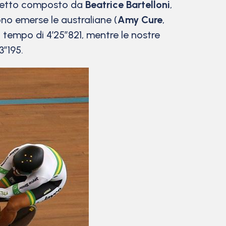
artetto composto da
Beatrice Bartelloni
,
ono emerse le australiane (
Amy Cure
,
l tempo di 4’25″821, mentre le nostre
3″195.