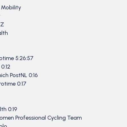
Mobility
y
EZ
lth
otime 5:26:57
0:12
ich PostNL 0:16
otime 0:17
th 0:19
omen Professional Cycling Team
olo