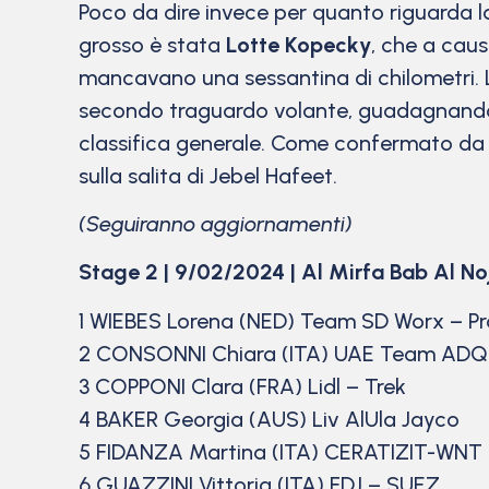
Poco da dire invece per quanto riguarda la 
grosso è stata
Lotte Kopecky
, che a caus
mancavano una sessantina di chilometri. L
secondo traguardo volante, guadagnando 3″ 
classifica generale. Come confermato da 
sulla salita di Jebel Hafeet.
(Seguiranno aggiornamenti)
Stage 2 | 9/02/2024 | Al Mirfa Bab Al N
1 WIEBES Lorena (NED) Team SD Worx – Pro
2 CONSONNI Chiara (ITA) UAE Team ADQ
3 COPPONI Clara (FRA) Lidl – Trek
4 BAKER Georgia (AUS) Liv AlUla Jayco
5 FIDANZA Martina (ITA) CERATIZIT-WNT 
6 GUAZZINI Vittoria (ITA) FDJ – SUEZ