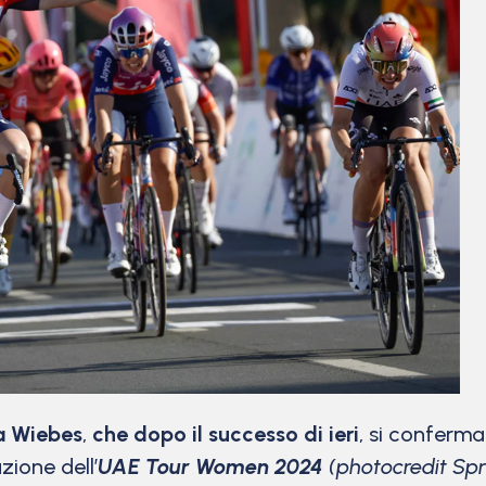
a Wiebes
,
che dopo il successo di ieri
, si conferma
ione dell’
UAE Tour Women 2024
(photocredit Spr