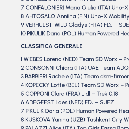
7 CONFALONIERI Maria Giulia (ITA) Uno-X 
8 AHTOSALO Anniina (FIN) Uno-X Mobilit
9 VERHULST-WILD Gladys (FRA) FDJ – SU
10 PIKULIK Daria (POL) Human Powered Hea
CLASSIFICA GENERALE
1 WIEBES Lorena (NED) Team SD Worx – Pr
2 CONSONNI Chiara (ITA) UAE Team ADQ 
3 BARBIERI Rachele (ITA) Team dsm-firmen
4 KOPECKY Lotte (BEL) Team SD Worx – Pr
5 COPPONI Clara (FRA) Lidl – Trek 0:18
6 ADEGEEST Loes (NED) FDJ – SUEZ
7 PIKULIK Daria (POL) Human Powered Heal
8 KUSKOVA Yanina (UZB) Tashkent City W
9 PALAZZI Alice (ITA) Top Girls Fassa Bort