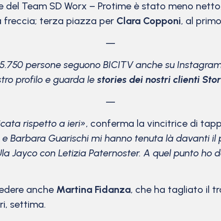
nne del Team SD Worx – Protime è stato meno nett
a freccia; terza piazza per
Clara Copponi
, al prim
—
15.750 persone seguono BICITV anche su Instagram
stro profilo e guarda le
stories dei nostri clienti Stor
—
cata rispetto a ieri»
, conferma la vincitrice di tap
cky e Barbara Guarischi mi hanno tenuta là davanti il
 AlUla Jayco con Letizia Paternoster. A quel punto ho 
 vedere anche
Martina Fidanza
, che ha tagliato il 
ri, settima.