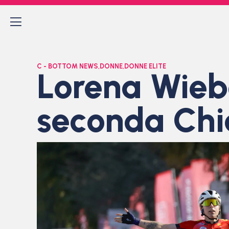
C - BOTTOM NEWS
,
DONNE
,
DONNE ELITE
Lorena Wiebe
seconda Chi