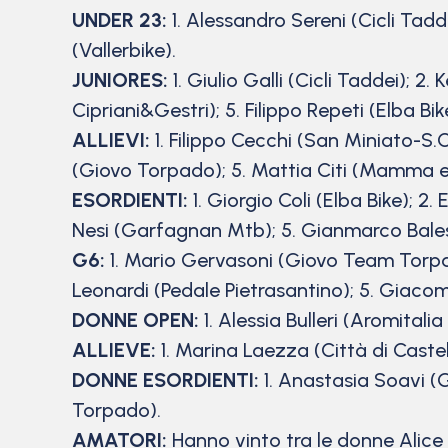
UNDER 23:
1. Alessandro Sereni (Cicli Tadd
(Vallerbike).
JUNIORES:
1. Giulio Galli (Cicli Taddei); 2
Cipriani&Gestri); 5. Filippo Repeti (Elba Bik
ALLIEVI:
1. Filippo Cecchi (San Miniato-S.Cr
(Giovo Torpado); 5. Mattia Citi (Mamma e 
ESORDIENTI:
1. Giorgio Coli (Elba Bike); 
Nesi (Garfagnan Mtb); 5. Gianmarco Bale
G6:
1. Mario Gervasoni (Giovo Team Torpado
Leonardi (Pedale Pietrasantino); 5. Giaco
DONNE OPEN:
1. Alessia Bulleri (Aromitali
ALLIEVE:
1. Marina Laezza (Città di Castello
DONNE ESORDIENTI:
1. Anastasia Soavi (
Torpado).
AMATORI:
Hanno vinto tra le donne Alice 