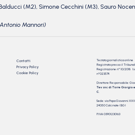
o Balducci (M2), Simone Cecchini (M3), Sauro Nocen
a Antonio Mannori)
Testata giornalistica online
Contatti
Registrata presso il Tribu
Privacy Policy
Registrazione n° 10/2018 Iscr
Cookie Policy
n°023574
Direttore Responsabile: Gio
Tev snc di Torre Giorgio e
C.
Sede: via Papa Giovanni XXII
24050 Calcinate (BG)
P.IVA 03901230163