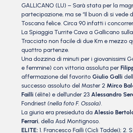
GALLICANO (LU) – Sarà stata per la magnif
partecipazione, ma se “Il buon dì si vede
Toscana felice. Circa 90 infatti i concorre
La Spiaggia Turrite Cava a Gallicano sul
Tracciato non facile di due Km e mezzo qu
quattro partenze.
Una dozzina di minuti per i giovanissimi G
e femmine) con vittoria assoluta per
Fili
affermazione del favorito
Giulio Galli
dell
successo assoluto del Master 2
Mirco Bal
Failli
(élite) e dell’under 23
Alessandro Ser
Fondriest
(nella foto F. Ossola)
.
La giuria era presieduta da
Alessio Bertol
Ferrari
, della Asd Montignoso.
ELITE:
1. Francesco Failli (Cicli Taddei); 2.