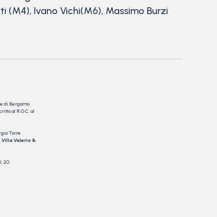
ti (M4), Ivano Vichi(M6), Massimo Burzi
nale di Bergamo
itto al R.O.C. al
rgio Torre
 Villa Valerio &
I, 20