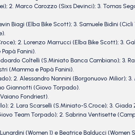
ei); 2. Marco Carozzo (Sixs Devinci); 3. Tomas Sega
. Kevin Biagi (Elba Bike Scott); 3. Samuele Bidini (Ci
e).
oce); 2. Lorenzo Marrucci (Elba Bike Scott); 3. Gabr
Papà Fanini).
2. Edoardo Coltelli (S.Miniato Banca Cambiano); 3. 
stri (Mamma e Papà Fanini).
); 2. Alessandro Nannini (Borgonuovo Milior); 3. M
mo Giannotti (Giovo Torpado).
a Vaiano Fondriest).
); 2. Lara Scarselli (S.Miniato-S.Croce); 3. Giada Za
Giovo Team Torpado); 2. Sabrina Ventisette (Campi 
Lunardini (Women 1) e Beatrice Balducci (Women S).