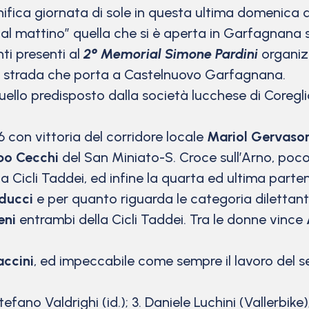
ica giornata di sole in questa ultima domenica di
 dal mattino” quella che si è aperta in Garfagnana
nti presenti al
2° Memorial Simone Pardini
organi
la strada che porta a Castelnuovo Garfagnana.
ello predisposto dalla società lucchese di Coregl
6 con vittoria del corridore locale
Mariol Gervaso
ppo Cecchi
del San Miniato-S. Croce sull’Arno, poco
a Cicli Taddei, ed infine la quarta ed ultima parte
ducci
e per quanto riguarda le categoria dilettanti
eni
entrambi della Cicli Taddei. Tra le donne vince
accini
, ed impeccabile come sempre il lavoro del 
 Stefano Valdrighi (id.); 3. Daniele Luchini (Vallerbi