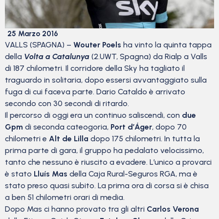
25 Marzo 2016
VALLS (SPAGNA) –
Wouter Poels
ha vinto la quinta tappa
della
Volta a Catalunya
(2.UWT, Spagna) da Rialp a Valls
di 187 chilometri. Il corridore della Sky ha tagliato il
traguardo in solitaria, dopo essersi avvantaggiato sulla
fuga di cui faceva parte. Dario Cataldo è arrivato
secondo con 30 secondi di ritardo.
Il percorso di oggi era un continuo saliscendi, con
due
Gpm
di seconda cateogoria,
Port d’Áger
, dopo 70
chilometri e
Alt de Lilla
dopo 175 chilometri. In tutta la
prima parte di gara, il gruppo ha pedalato velocissimo,
tanto che nessuno è riuscito a evadere. L’unico a provarci
è stato
Lluís Mas
della Caja Rural-Seguros RGA, ma è
stato preso quasi subito. La prima ora di corsa si è chisa
a ben 51 chilometri orari di media.
Dopo Mas ci hanno provato tra gli altri
Carlos Verona