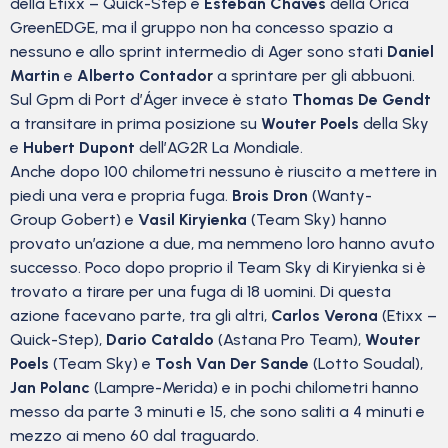
della Etixx – Quick-Step e
Esteban Chaves
della Orica
GreenEDGE, ma il gruppo non ha concesso spazio a
nessuno e allo sprint intermedio di Ager sono stati
Daniel
Martin
e
Alberto Contador
a sprintare per gli abbuoni.
Sul Gpm di Port d’Áger invece è stato
Thomas De Gendt
a transitare in prima posizione su
Wouter Poels
della Sky
e
Hubert Dupont
dell’AG2R La Mondiale.
Anche dopo 100 chilometri nessuno è riuscito a mettere in
piedi una vera e propria fuga.
Brois Dron
(Wanty-
Group Gobert) e
Vasil Kiryienka
(Team Sky) hanno
provato un’azione a due, ma nemmeno loro hanno avuto
successo. Poco dopo proprio il Team Sky di Kiryienka si è
trovato a tirare per una fuga di 18 uomini. Di questa
azione facevano parte, tra gli altri,
Carlos Verona
(Etixx –
Quick-Step),
Dario Cataldo
(Astana Pro Team),
Wouter
Poels
(Team Sky) e
Tosh Van Der Sande
(Lotto Soudal),
Jan Polanc
(Lampre-Merida)
e in pochi chilometri hanno
messo da parte 3 minuti e 15, che sono saliti a 4 minuti e
mezzo ai meno 60 dal traguardo.