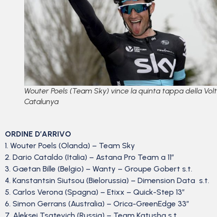
Wouter Poels (Team Sky) vince la quinta tappa della Vol
Catalunya
ORDINE D’ARRIVO
1. Wouter Poels (Olanda) – Team Sky
2. Dario Cataldo (Italia) – Astana Pro Team a 11″
3. Gaetan Bille (Belgio) – Wanty – Groupe Gobert s.t.
4. Kanstantsin Siutsou (Bielorussia) – Dimension Data s.t.
5. Carlos Verona (Spagna) – Etixx – Quick-Step 13″
6. Simon Gerrans (Australia) – Orica-GreenEdge 33″
7. Aleksei Tsatevich (Russia) – Team Katusha s.t.