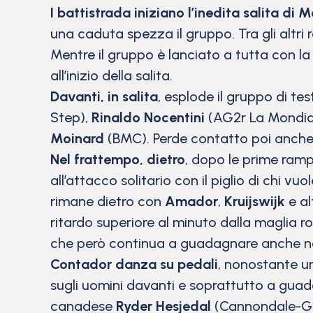
I battistrada iniziano l’inedita salita di
una caduta spezza il gruppo. Tra gli altri
Mentre il gruppo è lanciato a tutta con l
all’inizio della salita.
Davanti, in salita
, esplode il gruppo di te
Step),
Rinaldo Nocentini
(AG2r La Mondia
Moinard
(BMC). Perde contatto poi anche 
Nel frattempo, dietro
, dopo le prime ramp
all’attacco solitario con il piglio di chi
rimane dietro con
Amador
,
Kruijswijk
e al
ritardo superiore al minuto dalla maglia r
che però continua a guadagnare anche ne
Contador danza su pedali
, nonostante un
sugli uomini davanti e soprattutto a guad
canadese
Ryder Hesjedal
(Cannondale-Gar