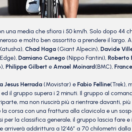
n una media che sfiora i 50 km/h. Solo dopo 44 chil
meroso e molto ben assortito a prendere il largo.
Katusha),
Chad Haga
(Giant Alpecin),
Davide Ville
nEdge),
Damiano Cunego
(Nippo Fantini),
Roberto 
p),
Philippe Gilbert
e
Amael Moinard
(BMC),
Franc
ta Jesus Herrada
(Movistar) e
Fabio Felline
(Trek), 
vi ed il gruppo supera i 2 minuti. Il gruppo al com
parte, ma non riuscirà più a rientrare davanti, pi
la corsa con una frattura alla clavicola e un sos
per la classifica generale, il gruppo lascia fare e i
 arriverà addirittura a 12’46” a 70 chilometri dalla