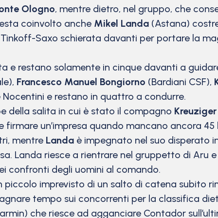
 Monte Ologno
, mentre dietro, nel gruppo, che conser
 resta coinvolto anche
Mikel Landa
(Astana) costre
a Tinkoff-Saxo schierata davanti per portare la ma
sta e restano solamente in cinque davanti a guidar
le),
Francesco Manuel Bongiorno
(Bardiani CSF),
Nocentini e restano in quattro a condurre.
e della salita in cui è stato il compagno
Kreuziger
 vuole firmare un’impresa quando mancano ancora 45
tri, mentre
Landa
è impegnato nel suo disperato 
osa. Landa riesce a rientrare nel gruppetto di Aru
i confronti degli uomini al comando.
 piccolo imprevisto di un salto di catena subito r
agnare tempo sui concorrenti per la classifica die
min) che riesce ad agganciare Contador sull’ultimo