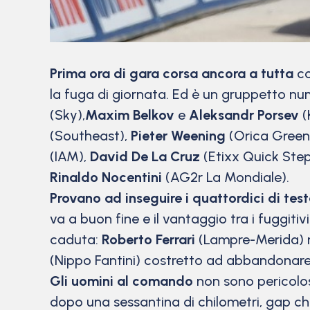
Prima ora di gara corsa ancora a tutta
co
la fuga di giornata. Ed è un gruppetto nu
(Sky),
Maxim Belkov
e
Aleksandr Porsev
(
(Southeast),
Pieter Weening
(Orica Gree
(IAM),
David De La Cruz
(Etixx Quick Ste
Rinaldo Nocentini
(AG2r La Mondiale).
Provano ad inseguire i quattordici di tes
va a buon fine e il vantaggio tra i fuggiti
caduta:
Roberto Ferrari
(Lampre-Merida) ri
(Nippo Fantini) costretto ad abbandonare 
Gli uomini al comando
non sono pericolosi 
dopo una sessantina di chilometri, gap che