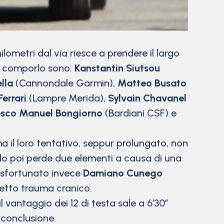
ometri dal via riesce a prendere il largo
 A comporlo sono:
Kanstantin Siutsou
lla
(Cannondale Garmin),
Matteo Busato
Ferrari
(Lampre Merida),
Sylvain Chavanel
esco Manuel Bongiorno
(Bardiani CSF) e
ma il loro tentativo, seppur prolungato, non
ando poi perde due elementi a causa di una
ù sfortunato invece
Damiano Cunego
petto trauma cranico.
l vantaggio dei 12 di testa sale a 6’30”
 conclusione.