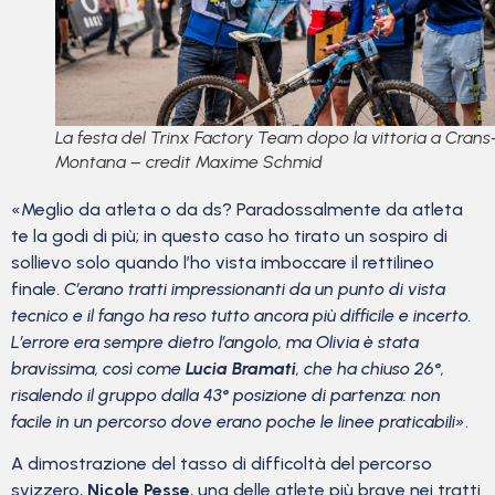
La festa del Trinx Factory Team dopo la vittoria a Crans
Montana – credit Maxime Schmid
«Meglio da atleta o da ds? Paradossalmente da atleta
te la godi di più; in questo caso ho tirato un sospiro di
sollievo solo quando l’ho vista imboccare il rettilineo
finale.
C’erano tratti impressionanti da un punto di vista
tecnico e il fango ha reso tutto ancora più difficile e incerto.
L’errore era sempre dietro l’angolo, ma Olivia è stata
bravissima, così come
Lucia Bramati
, che ha chiuso 26°,
risalendo il gruppo dalla 43° posizione di partenza: non
facile in un percorso dove erano poche le linee praticabili»
.
A dimostrazione del tasso di difficoltà del percorso
svizzero,
Nicole Pesse
, una delle atlete più brave nei tratti