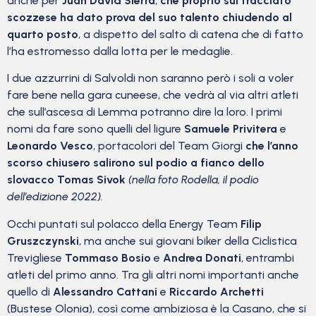
anche per
Juan David Sierra
,
che proprio sul tracciato
scozzese ha dato prova del suo talento chiudendo al
quarto posto
, a dispetto del salto di catena che di fatto
l’ha estromesso dalla lotta per le medaglie.
I due azzurrini di Salvoldi non saranno però i soli a voler
fare bene nella gara cuneese, che vedrà al via altri atleti
che sull’ascesa di Lemma potranno dire la loro. I primi
nomi da fare sono quelli del ligure
Samuele Privitera
e
Leonardo Vesco
, portacolori del Team Giorgi
che l’anno
scorso chiusero salirono sul podio a fianco dello
slovacco Tomas Sivok
(nella foto Rodella, il podio
dell’edizione 2022).
Occhi puntati sul polacco della Energy Team
Filip
Gruszczynski
, ma anche sui giovani biker della Ciclistica
Trevigliese
Tommaso Bosio
e
Andrea Donati
, entrambi
atleti del primo anno. Tra gli altri nomi importanti anche
quello di
Alessandro Cattani
e
Riccardo Archetti
(Bustese Olonia), così come ambiziosa è la Casano, che si