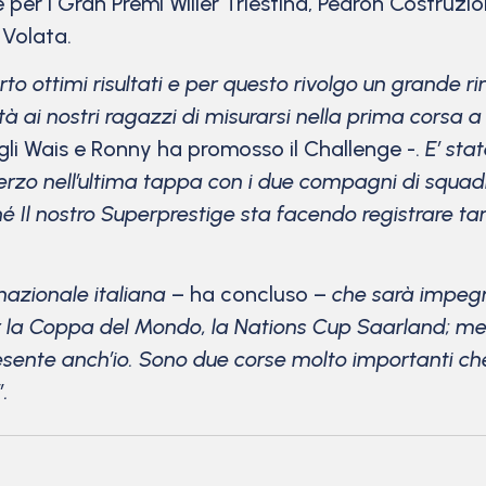
 per i Gran Premi Wilier Triestina, Pedron Costruzi
 Volata.
offerto ottimi risultati e per questo rivolgo un grand
 ai nostri ragazzi di misurarsi nella prima corsa 
figli Wais e Ronny ha promosso il Challenge -.
E’ st
zo nell’ultima tappa con i due compagni di squadra 
é Il nostro Superprestige sta facendo registrare ta
a nazionale italiana
– ha concluso –
che sarà impegn
r la Coppa del Mondo, la Nations Cup Saarland; me
resente anch’io. Sono due corse molto importanti c
.