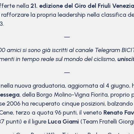
fferte nella
21. edizione del Giro del Friuli Venezia
a rafforzare la propria leadership nella classifica d
3.
—
00 amici si sono già iscritti al canale Telegram BICI
menti in tempo reale sul mondo del ciclismo,
unisci
—
nella nuova graduatoria, aggiornata al 4 giugno, ha
essega
, della Borgo Molino-Vigna Fiorita, proprio 
asse 2006 ha recuperato cinque posizioni, balzando 
c Cene, terzo a quota 96 punti, il veneto
Renato Fav
 punti) e il ligure
Luca Giami
(Team Fratelli Giorgi