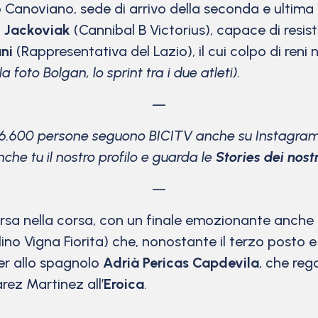
 Canoviano, sede di arrivo della seconda e ultima 
 Jackoviak
(Cannibal B Victorius), capace di resis
ni
(Rappresentativa del Lazio), il cui colpo di reni 
la foto Bolgan, lo sprint tra i due atleti).
—
16.600 persone seguono BICITV anche su Instagram
che tu il nostro profilo e guarda le
Stories dei nostri
—
orsa nella corsa, con un finale emozionante anche 
no Vigna Fiorita) che, nonostante il terzo posto e
der allo spagnolo
Adrià Pericas Capdevila
, che reg
rez Martinez all’
Eroica
.