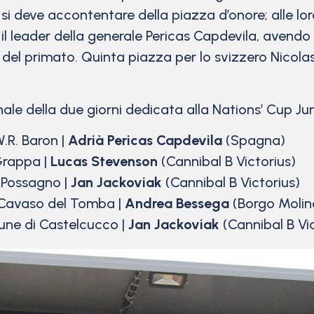
 si deve accontentare della piazza d’onore; alle lor
l leader della generale Pericas Capdevila, avendo 
 del primato. Quinta piazza per lo svizzero Nicolas
finale della due giorni dedicata alla Nations’ Cup Ju
.R. Baron |
Adrià Pericas Capdevila
(Spagna)
Grappa |
Lucas Stevenson
(Cannibal B Victorius)
i Possagno |
Jan Jackoviak
(Cannibal B Victorius)
 Cavaso del Tomba |
Andrea Bessega
(Borgo Molino
ne di Castelcucco |
Jan Jackoviak
(Cannibal B Vic