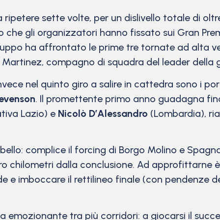
 ripetere sette volte, per un dislivello totale di ol
 che gli organizzatori hanno fissato sui Gran Pre
ruppo ha affrontato le prime tre tornate ad alta ve
 Martinez, compagno di squadra del leader della ge
nvece nel quinto giro a salire in cattedra sono i por
tevenson
. Il promettente primo anno guadagna fino
tiva Lazio) e
Nicolò D’Alessandro
(Lombardia), ri
iù bello: complice il forcing di Borgo Molino e Spag
ro chilometri dalla conclusione. Ad approfittarne
de e imboccare il rettilineo finale (con pendenze d
esta emozionante tra più corridori: a giocarsi il su