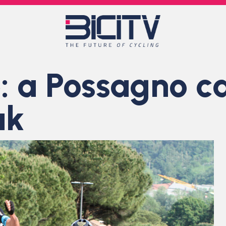
: a Possagno c
ak