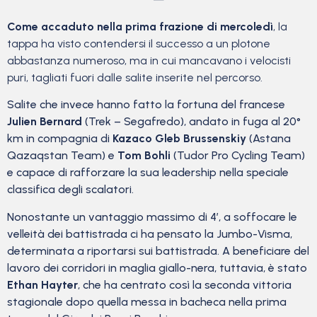
Come accaduto nella prima frazione di mercoledì
, la
tappa ha visto contendersi il successo a un plotone
abbastanza numeroso, ma in cui mancavano i velocisti
puri, tagliati fuori dalle salite inserite nel percorso.
Salite che invece hanno fatto la fortuna del francese
Julien Bernard
(Trek – Segafredo), andato in fuga al 20°
km in compagnia di
Kazaco Gleb Brussenskiy
(Astana
Qazaqstan Team) e
Tom Bohli
(Tudor Pro Cycling Team)
e capace di rafforzare la sua leadership nella speciale
classifica degli scalatori.
Nonostante un vantaggio massimo di 4′, a soffocare le
velleità dei battistrada ci ha pensato la Jumbo-Visma,
determinata a riportarsi sui battistrada. A beneficiare del
lavoro dei corridori in maglia giallo-nera, tuttavia, è stato
Ethan Hayter
, che ha centrato così la seconda vittoria
stagionale dopo quella messa in bacheca nella prima