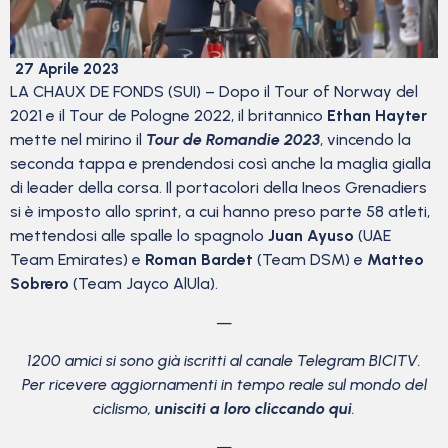
27 Aprile 2023
LA CHAUX DE FONDS (SUI) – Dopo il Tour of Norway del
2021 e il Tour de Pologne 2022, il britannico
Ethan Hayter
mette nel mirino il
Tour de Romandie 2023
, vincendo la
seconda tappa e prendendosi così anche la maglia gialla
di leader della corsa. Il portacolori della Ineos Grenadiers
si è imposto allo sprint, a cui hanno preso parte 58 atleti,
mettendosi alle spalle lo spagnolo
Juan Ayuso
(UAE
Team Emirates) e
Roman Bardet
(Team DSM) e
Matteo
Sobrero
(Team Jayco AlUla).
—
1200 amici si sono già iscritti al canale Telegram BICITV.
Per ricevere aggiornamenti in tempo reale sul mondo del
ciclismo,
unisciti a loro cliccando qui
.
—