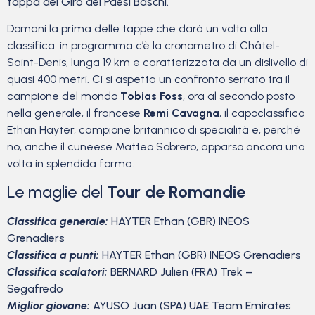
tappa del Giro dei Paesi Baschi.
Domani la prima delle tappe che darà un volta alla
classifica: in programma c’è la cronometro di Châtel-
Saint-Denis, lunga 19 km e caratterizzata da un dislivello di
quasi 400 metri. Ci si aspetta un confronto serrato tra il
campione del mondo
Tobias Foss
, ora al secondo posto
nella generale, il francese
Remi Cavagna
, il capoclassifica
Ethan Hayter, campione britannico di specialità e, perché
no, anche il cuneese Matteo Sobrero, apparso ancora una
volta in splendida forma.
Le maglie del
Tour de Romandie
Classifica generale:
HAYTER Ethan (GBR) INEOS
Grenadiers
Classifica a punti:
HAYTER Ethan (GBR) INEOS Grenadiers
Classifica scalatori:
BERNARD Julien (FRA) Trek –
Segafredo
Miglior giovane:
AYUSO Juan (SPA) UAE Team Emirates