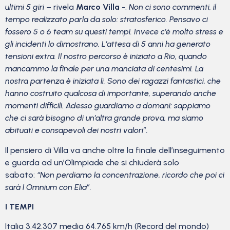
ultimi 5 giri
– rivela
Marco Villa
-.
Non ci sono commenti, il
tempo realizzato parla da solo: stratosferico. Pensavo ci
fossero 5 o 6 team su questi tempi. Invece c’è molto stress e
gli incidenti lo dimostrano. L’attesa di 5 anni ha generato
tensioni extra. Il nostro percorso è iniziato a Rio, quando
mancammo la finale per una manciata di centesimi. La
nostra partenza è iniziata lì.
Sono dei ragazzi fantastici, che
hanno costruito qualcosa di importante, superando anche
momenti difficili. Adesso guardiamo a domani: sappiamo
che ci sarà bisogno di un’altra grande prova, ma siamo
abituati e consapevoli dei nostri valori”.
Il pensiero di Villa va anche oltre la finale dell’inseguimento
e guarda ad un’Olimpiade che si chiuderà solo
sabato:
“Non perdiamo la concentrazione, ricordo che poi ci
sarà l Omnium con Elia”.
I TEMPI
Italia 3.42.307 media 64.765 km/h (Record del mondo)