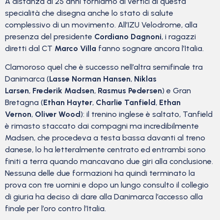
A distanza di 25 anni torniamo ai vertici di questa
specialità che disegna anche lo stato di salute
complessivo di un movimento. All’IZU Velodrome, alla
presenza del presidente
Cordiano Dagnoni
, i ragazzi
diretti dal CT
Marco Villa
fanno sognare ancora l’Italia.
Clamoroso quel che è successo nell’altra semifinale tra
Danimarca (
Lasse Norman Hansen
,
Niklas
Larsen
,
Frederik Madsen
,
Rasmus Pedersen
) e Gran
Bretagna (
Ethan Hayter
,
Charlie Tanfield
,
Ethan
Vernon
,
Oliver Wood
): il trenino inglese è saltato, Tanfield
è rimasto staccato dai compagni ma incredibilmente
Madsen, che procedeva a testa bassa davanti al treno
danese, lo ha letteralmente centrato ed entrambi sono
finiti a terra quando mancavano due giri alla conclusione.
Nessuna delle due formazioni ha quindi terminato la
prova con tre uomini e dopo un lungo consulto il collegio
di giuria ha deciso di dare alla Danimarca l’accesso alla
finale per l’oro contro l’Italia.