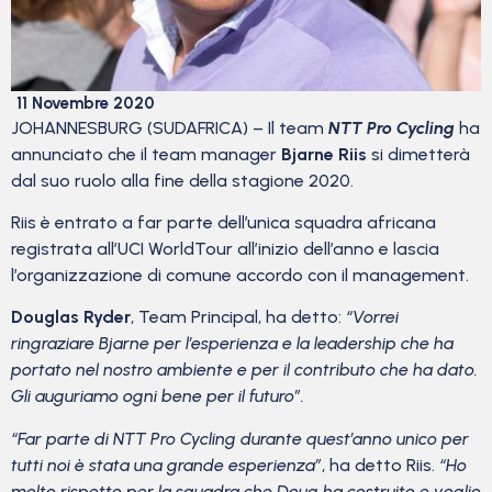
11 Novembre 2020
JOHANNESBURG (SUDAFRICA) – Il team
NTT Pro Cycling
ha
annunciato che il team manager
Bjarne Riis
si dimetterà
dal suo ruolo alla fine della stagione 2020.
Riis è entrato a far parte dell’unica squadra africana
registrata all’UCI WorldTour all’inizio dell’anno e lascia
l’organizzazione di comune accordo con il management.
Douglas Ryder
, Team Principal, ha detto:
“Vorrei
ringraziare Bjarne per l’esperienza e la leadership che ha
portato nel nostro ambiente e per il contributo che ha dato.
Gli auguriamo ogni bene per il futuro”.
“Far parte di NTT Pro Cycling durante quest’anno unico per
tutti noi è stata una grande esperienza”
, ha detto Riis.
“Ho
molto rispetto per la squadra che Doug ha costruito e voglio