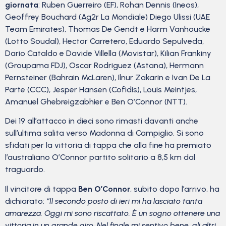
giornata
: Ruben Guerreiro (EF), Rohan Dennis (Ineos),
Geoffrey Bouchard (Ag2r La Mondiale) Diego Ulissi (UAE
Team Emirates), Thomas De Gendt e Harm Vanhoucke
(Lotto Soudal), Hector Carretero, Eduardo Sepulveda,
Dario Cataldo e Davide Villella (Movistar), Kilian Frankiny
(Groupama FDJ), Oscar Rodriguez (Astana), Hermann
Pernsteiner (Bahrain McLaren), Ilnur Zakarin e Ivan De La
Parte (CCC), Jesper Hansen (Cofidis), Louis Meintjes,
Amanuel Ghebreigzabhier e Ben O’Connor (NTT).
Dei 19 all’attacco in dieci sono rimasti davanti anche
sull’ultima salita verso Madonna di Campiglio. Si sono
sfidati per la vittoria di tappa che alla fine ha premiato
l’australiano O’Connor partito solitario a 8,5 km dal
traguardo.
Il vincitore di tappa
Ben O’Connor
, subito dopo l’arrivo, ha
dichiarato:
“Il secondo posto di ieri mi ha lasciato tanta
amarezza. Oggi mi sono riscattato. È un sogno ottenere una
vittoria in un grande giro. Nel finale mi sentivo bene, gli altri