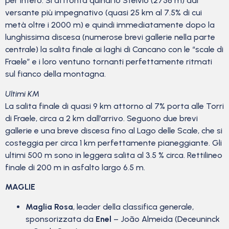
per intero. Si affronta quindi lo Stelvio (2758 m) dal
versante più impegnativo (quasi 25 km al 7.5% di cui
metà oltre i 2000 m) e quindi immediatamente dopo la
lunghissima discesa (numerose brevi gallerie nella parte
centrale) la salita finale ai laghi di Cancano con le “scale di
Fraele” e i loro ventuno tornanti perfettamente ritmati
sul fianco della montagna.
Ultimi KM
La salita finale di quasi 9 km attorno al 7% porta alle Torri
di Fraele, circa a 2 km dall’arrivo. Seguono due brevi
gallerie e una breve discesa fino al Lago delle Scale, che si
costeggia per circa 1 km perfettamente pianeggiante. Gli
ultimi 500 m sono in leggera salita al 3.5 % circa. Rettilineo
finale di 200 m in asfalto largo 6.5 m.
MAGLIE
Maglia Rosa
, leader della classifica generale,
sponsorizzata da
Enel
– João Almeida (Deceuninck