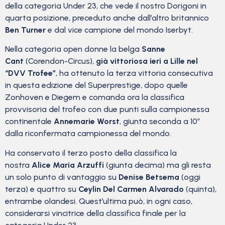
della categoria Under 23, che vede il nostro Dorigoni in
quarta posizione, preceduto anche dall’altro britannico
Ben Turner
e dal vice campione del mondo Iserbyt.
Nella categoria open donne la belga
Sanne
Cant
(Corendon-Circus),
già vittoriosa ieri a Lille nel
“DVV Trofee”
, ha ottenuto la terza vittoria consecutiva
in questa edizione del Superprestige, dopo quelle
Zonhoven e Diegem e comanda ora la classifica
provvisoria del trofeo con due punti sulla campionessa
continentale
Annemarie Worst
, giunta seconda a 10”
dalla riconfermata campionessa del mondo.
Ha conservato il terzo posto della classifica la
nostra
Alice Maria Arzuffi
(giunta decima) ma gli resta
un solo punto di vantaggio su
Denise Betsema
(oggi
terza) e quattro su
Ceylin Del Carmen Alvarado
(quinta),
entrambe olandesi. Quest’ultima può, in ogni caso,
considerarsi vincitrice della classifica finale per la