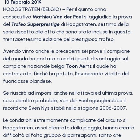
10 Febbraio 2019
HOOGSTRATEN (BELGIO) – Per il quinto anno
consecutivo
Mathieu Van der Poel
si aggiudica la prova
del
Trofeo Superprestig
e
di Hoogstraten, settima della
serie rispetto alle otto che sono state incluse in questa
trentasettesima edizione del prestigioso trofeo.
Avendo vinto anche le precedenti sei prove il campione
del mondo ha portato a undici i punti di vantaggio sul
campione nazionale belga
Toon Aerts
il quale ha
contrastato, finché ha potuto, l’esuberante vitalità del
fuoriclasse olandese.
Se riuscirà ad imporsi anche nell’ottava ed ultima prova,
cosa peraltro probabile, Van der Poel eguaglierebbe il
record che Sven Nys stabilì nella stagione 2006-2007.
Le condizioni estremamente complicate del circuito si
Hoogstraten, assai allentato dalla pioggia, hanno creato
difficoltà al folto gruppo di partecipanti, tanto che