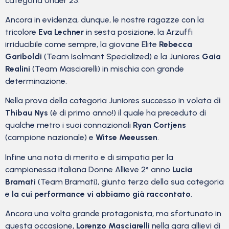
categoria Under 23.
Ancora in evidenza, dunque, le nostre ragazze con la
tricolore
Eva Lechner
in sesta posizione, la Arzuffi
irriducibile come sempre, la giovane Elite
Rebecca
Gariboldi
(Team Isolmant Specialized) e la Juniores
Gaia
Realini
(Team Masciarelli) in mischia con grande
determinazione.
Nella prova della categoria Juniores successo in volata d
i
Thibau Nys
(è di primo anno!) il quale ha preceduto di
qualche metro i suoi connazionali
Ryan Cortjens
(campione nazionale) e
Witse Meeussen
.
Infine una nota di merito e di simpatia per la
campionessa italiana Donne Allieve 2° anno
Lucia
Bramati
(Team Bramati), giunta terza della sua categoria
e
la cui performance vi abbiamo già raccontato
.
Ancora una volta grande protagonista, ma sfortunato in
questa occasione,
Lorenzo Masciarelli
nella gara allievi di