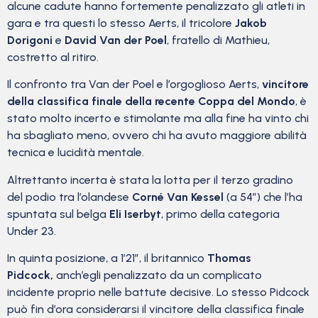
alcune cadute hanno fortemente penalizzato gli atleti in
gara e tra questi lo stesso Aerts, il tricolore
Jakob
Dorigoni
e
David Van der Poel
, fratello di Mathieu,
costretto al ritiro.
Il confronto tra Van der Poel e l’orgoglioso Aerts,
vincitore
della classifica finale della recente Coppa del Mondo
, è
stato molto incerto e stimolante ma alla fine ha vinto chi
ha sbagliato meno, ovvero chi ha avuto maggiore abilità
tecnica e lucidità mentale.
Altrettanto incerta è stata la lotta per il terzo gradino
del podio tra l’olandese
Corné Van Kessel
(a 54”) che l’ha
spuntata sul belga
Eli Iserbyt
, primo della categoria
Under 23.
In quinta posizione, a 1’21”, il britannico
Thomas
Pidcock,
anch’egli penalizzato da un complicato
incidente proprio nelle battute decisive. Lo stesso Pidcock
può fin d’ora considerarsi il vincitore della classifica finale