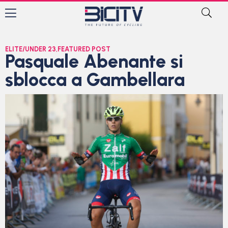
ELITE/UNDER 23
,
FEATURED POST
Pasquale Abenante si
sblocca a Gambellara