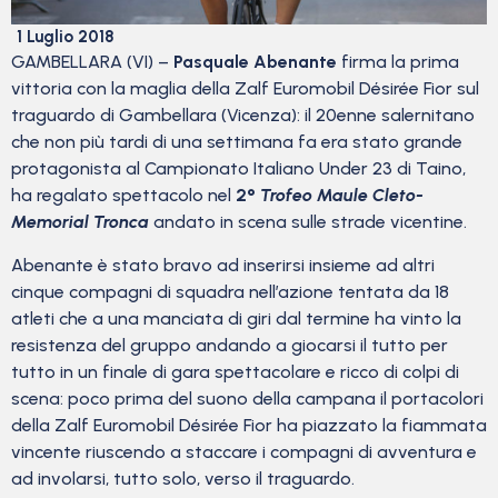
1 Luglio 2018
GAMBELLARA (VI) –
Pasquale Abenante
firma la prima
vittoria con la maglia della Zalf Euromobil Désirée Fior sul
traguardo di Gambellara (Vicenza): il 20enne salernitano
che non più tardi di una settimana fa era stato grande
protagonista al Campionato Italiano Under 23 di Taino,
ha regalato spettacolo nel
2°
Trofeo Maule Cleto-
Memorial Tronca
andato in scena sulle strade vicentine.
Abenante è stato bravo ad inserirsi insieme ad altri
cinque compagni di squadra nell’azione tentata da 18
atleti che a una manciata di giri dal termine ha vinto la
resistenza del gruppo andando a giocarsi il tutto per
tutto in un finale di gara spettacolare e ricco di colpi di
scena: poco prima del suono della campana il portacolori
della Zalf Euromobil Désirée Fior ha piazzato la fiammata
vincente riuscendo a staccare i compagni di avventura e
ad involarsi, tutto solo, verso il traguardo.