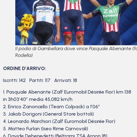
Il podio di Gambellara dove vince Pasquale Abenante (f
Rodella)
ORDINE D’ARRIVO:
Iscritti: 142 Partiti: 117 Arrivati: 18
1. Pasquale Abenante (Zalf Euromobil Désirée Fior) km 138
in 3h03’40” media 45,082 km/h
2. Enrico Zanoncello (Team Colpack) a 1’06”
3. Jakob Dorigoni (General Store bottoli)
4. Leonardo Marchiori (Zalf Euromobil Désirée Fior)
5. Matteo Furlan (Iseo Rime Carnovali)
6. Davide Debenedetti (Beltrami TSA Argon 18)